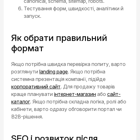
canonical, schema, sitemap, robots.
Тестування форм, швидкості, аналітики й
запуск.
Як обрати правильний
формат
Якщо потрібна швидка перевірка попиту, варто
розглянути
landing page
. Якщо потрібна
системна презентація компанії, підійде
корпоративний сайт
. Для продажу товарів
краще планувати
інтернет-магазин
або
сайт-
каталог
. Якщо потрібна складна логіка, ролі або
кабінети, варто одразу обговорити портал чи
B2B-рішення.
SEO і розвиток після