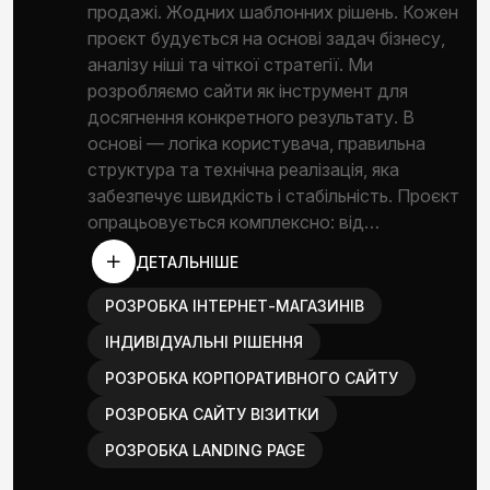
продажі. Жодних шаблонних рішень. Кожен
проєкт будується на основі задач бізнесу,
аналізу ніші та чіткої стратегії. Ми
розробляємо сайти як інструмент для
досягнення конкретного результату. В
основі — логіка користувача, правильна
структура та технічна реалізація, яка
забезпечує швидкість і стабільність. Проєкт
опрацьовується комплексно: від…
ДЕТАЛЬНІШЕ
РОЗРОБКА ІНТЕРНЕТ-МАГАЗИНІВ
ІНДИВІДУАЛЬНІ РІШЕННЯ
РОЗРОБКА КОРПОРАТИВНОГО САЙТУ
РОЗРОБКА САЙТУ ВІЗИТКИ
РОЗРОБКА LANDING PAGE