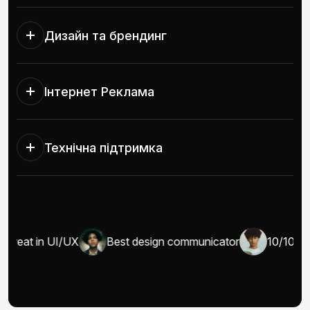
Дизайн та брендинг
Інтернет Реклама
Технічна підтримка
Great in UI/UX
Best design communicator
10/10 wel