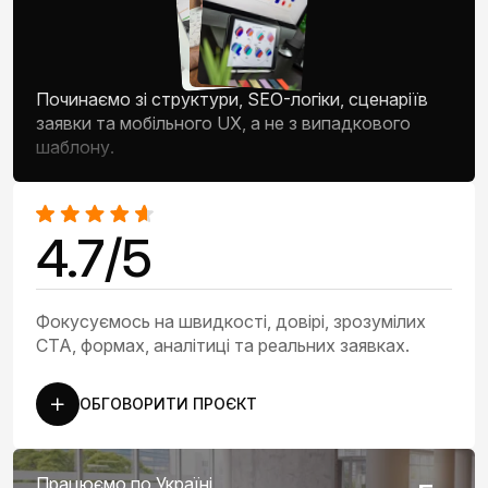
Починаємо зі структури, SEO-логіки, сценаріїв
заявки та мобільного UX, а не з випадкового
шаблону.
4.7/5
Фокусуємось на швидкості, довірі, зрозумілих
CTA, формах, аналітиці та реальних заявках.
ОБГОВОРИТИ ПРОЄКТ
Працюємо по Україні