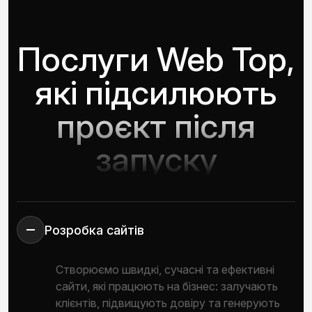
Послуги Web Top,
які підсилюють
проєкт після
запуску
Розробка сайтів
Створюємо швидкі, сучасні та ефективні
сайти, які працюють на бізнес: залучають
клієнтів, підвищують довіру та генерують