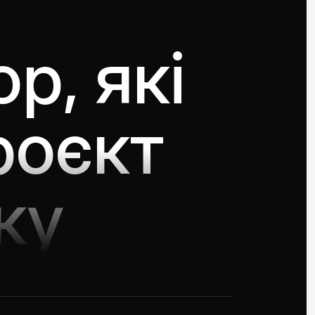
p, які
роєкт
ку