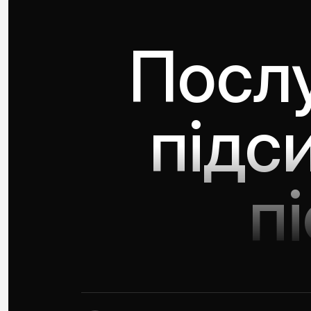
Послу
підс
п