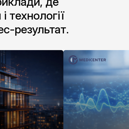
риклади, де
 і технології
ес-результат.