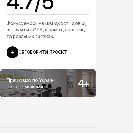
4.7/5
Фокусуємось на швидкості, довірі,
зрозумілих CTA, формах, аналітиці
та реальних заявках.
ОБГОВОРИТИ ПРОЄКТ
Працюємо по Україні
5
+
Та за її межами