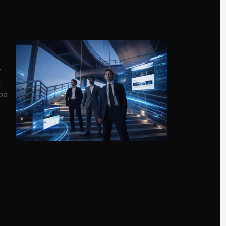
у
я
ра