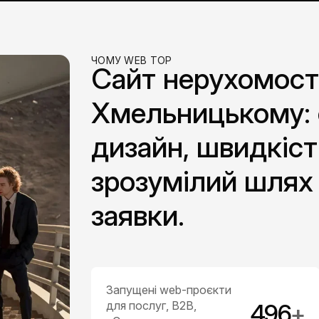
ЧОМУ WEB TOP
Сайт нерухомості
Хмельницькому: 
дизайн, швидкіст
зрозумілий шлях 
заявки.
Запущені web-проєкти
для послуг, B2B,
500
+