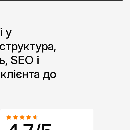
 у
структура,
ь, SEO і
клієнта до