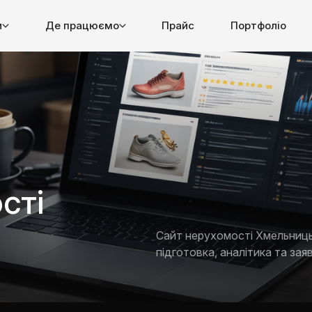
и
Де працюємо
Прайс
Портфоліо
сті
Сайт нерухомості Хмельниць
підготовка, аналітика та заяв