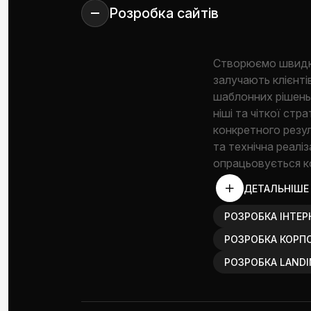
Розробка сайтів
Створюємо швидкі,
залучають клієнті
шаблонних рішень.
ніші та чіткої ст
конкретного резул
та технічна реаліз
опрацьовується к
ДЕТАЛЬНІШЕ
РОЗРОБКА ІНТЕР
РОЗРОБКА КОРП
РОЗРОБКА LANDI