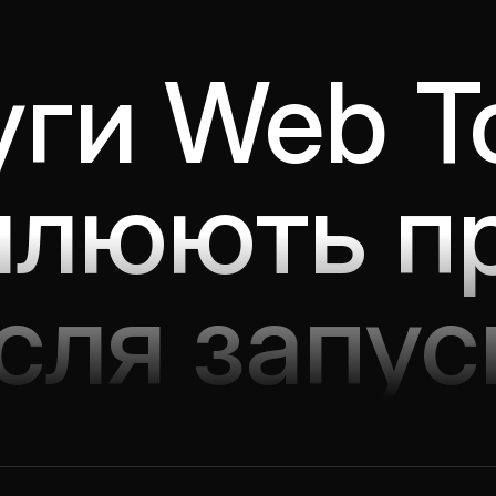
ги Web To
илюють п
ісля запус