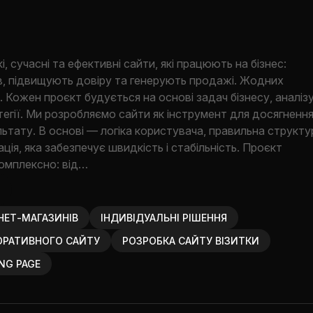
 сучасні та ефективні сайти, які працюють на бізнес:
в, підвищують довіру та генерують продажі. Жодних
 Кожен проєкт будується на основі задач бізнесу, аналіз
ратегії. Ми розробляємо сайти як інструмент для досягненн
ьтату. В основі — логіка користувача, правильна структу
ація, яка забезпечує швидкість і стабільність. Проєкт
омплексно: від…
НЕТ-МАГАЗИНІВ
ІНДИВІДУАЛЬНІ РІШЕННЯ
ОРАТИВНОГО САЙТУ
РОЗРОБКА САЙТУ ВІЗИТКИ
NG PAGE