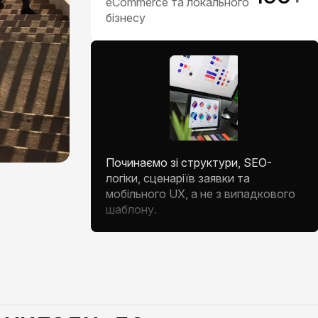
eCommerce та
локального бізнесу
Починаємо зі структури, SEO-
логіки, сценаріїв заявки та
мобільного UX, а не з випадкового
шаблону.