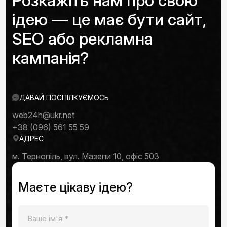
Розкажіть нам про свою
ідею — це має бути сайт,
SEO або рекламна
кампанія?
ДАВАЙ ПОСПІЛКУЄМОСЬ
web24h@ukr.net
+38 (096) 561 55 59
АДРЕС
м. Тернопіль, вул. Мазепи 10, офіс 503
Маєте цікаву ідею?