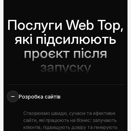
Послуги Web Top,
які підсилюють
проєкт після
запуску
Розробка сайтів
Створюємо швидкі, сучасні та ефективні
сайти, які працюють на бізнес: залучають
клієнтів, підвищують довіру та генерують