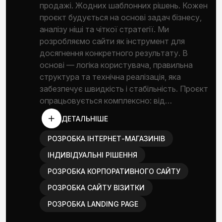
продажі. Жодних шаблонних рішень. Кожен
проєкт будується на основі задач бізнесу,
аналізу ніші та чіткої стратегії. Ми
розробляємо сайти як інструмент для
досягнення конкретного результату. В
основі — логіка користувача, правильна
структура та технічна реалізація, яка
забезпечує швидкість і стабільність. Проєкт
опрацьовується комплексно: від…
ДЕТАЛЬНІШЕ
РОЗРОБКА ІНТЕРНЕТ-МАГАЗИНІВ
ІНДИВІДУАЛЬНІ РІШЕННЯ
РОЗРОБКА КОРПОРАТИВНОГО САЙТУ
РОЗРОБКА САЙТУ ВІЗИТКИ
РОЗРОБКА LANDING PAGE