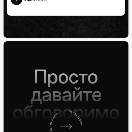
Просто
давайте
обговоримо