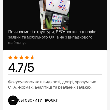
Починаємо зі структури, SEO-логіки, сценаріїв
заявки та мобільного UX, а не з випадкового
шаблону.
4.7/5
Фокусуємось на швидкості, довірі, зрозумілих
CTA, формах, аналітиці та реальних заявках.
ОБГОВОРИТИ ПРОЄКТ