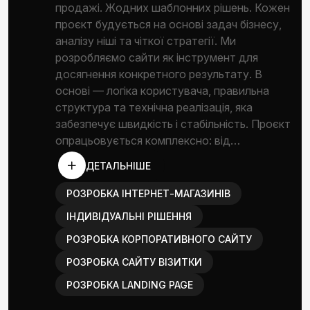
продажі. Жодних шаблонних рішень. Кожен
проєкт будується на основі задач бізнесу,
аналізу ніші та чіткої стратегії. Ми
розробляємо сайти як інструмент для
досягнення конкретного результату. В
основі — логіка користувача, правильна
структура та технічна реалізація, яка
забезпечує швидкість і стабільність. Проєкт
опрацьовується комплексно: від…
ДЕТАЛЬНІШЕ
РОЗРОБКА ІНТЕРНЕТ-МАГАЗИНІВ
ІНДИВІДУАЛЬНІ РІШЕННЯ
РОЗРОБКА КОРПОРАТИВНОГО САЙТУ
РОЗРОБКА САЙТУ ВІЗИТКИ
РОЗРОБКА LANDING PAGE