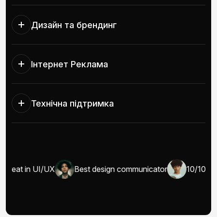
Дизайн та брендинг
Інтернет Реклама
Технічна підтримка
Great in UI/UX
Best design communicator
10/10 wel