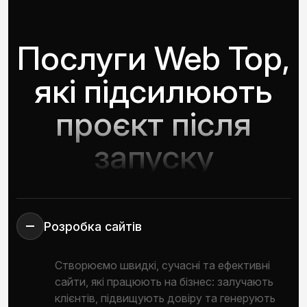
Послуги Web Top,
які підсилюють
проєкт після
запуску
Розробка сайтів
Створюємо швидкі, сучасні та ефективні
сайти, які працюють на бізнес: залучають
клієнтів, підвищують довіру та генерують