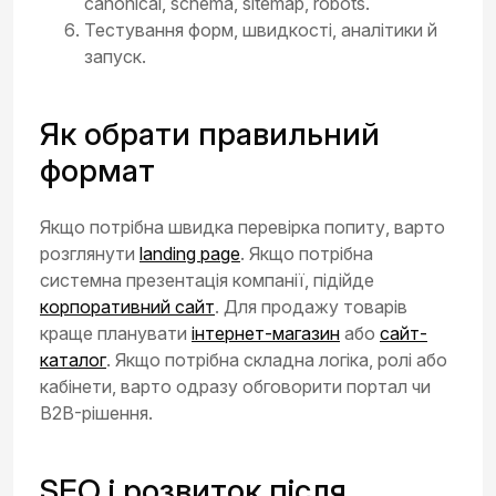
canonical, schema, sitemap, robots.
Тестування форм, швидкості, аналітики й
запуск.
Як обрати правильний
формат
Якщо потрібна швидка перевірка попиту, варто
розглянути
landing page
. Якщо потрібна
системна презентація компанії, підійде
корпоративний сайт
. Для продажу товарів
краще планувати
інтернет-магазин
або
сайт-
каталог
. Якщо потрібна складна логіка, ролі або
кабінети, варто одразу обговорити портал чи
B2B-рішення.
SEO і розвиток після