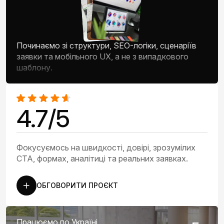
Починаємо зі структури, SEO-логіки, сценаріїв
заявки та мобільного UX, а не з випадкового
шаблону.
4.7/5
Фокусуємось на швидкості, довірі, зрозумілих
CTA, формах, аналітиці та реальних заявках.
ОБГОВОРИТИ ПРОЄКТ
Працюємо по Україні