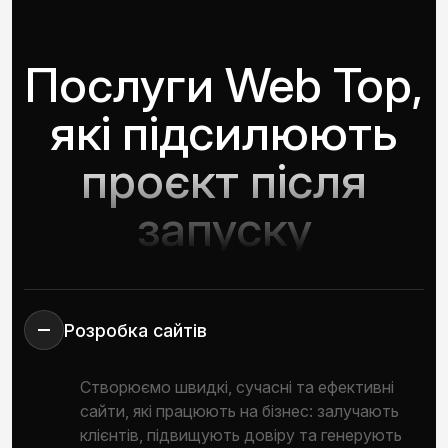
Послуги Web Top,
які підсилюють
проєкт після
запуску
Розробка сайтів
Створюємо швидкі, сучасні та ефективні
сайти, які працюють на бізнес: залучають
клієнтів, підвищують довіру та генерують