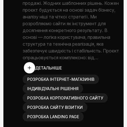
продажі. Жодних шаблонних рішень. Кожен
проєкт будується на основі задач бізнесу,
аналізу ніші та чіткої стратегії. Ми
розробляємо сайти як інструмент для
досягнення конкретного результату. В
основі — логіка користувача, правильна
структура та технічна реалізація, яка
забезпечує швидкість і стабільність. Проєкт
опрацьовується комплексно: від…
ДЕТАЛЬНІШЕ
РОЗРОБКА ІНТЕРНЕТ-МАГАЗИНІВ
ІНДИВІДУАЛЬНІ РІШЕННЯ
РОЗРОБКА КОРПОРАТИВНОГО САЙТУ
РОЗРОБКА САЙТУ ВІЗИТКИ
РОЗРОБКА LANDING PAGE