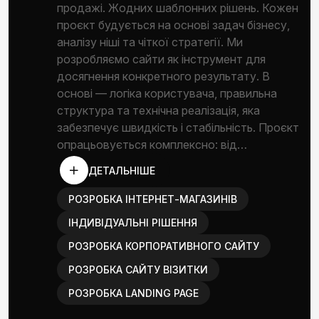
продажі. Жодних шаблонних рішень. Кожен
проєкт будується на основі задач бізнесу,
аналізу ніші та чіткої стратегії. Ми
розробляємо сайти як інструмент для
досягнення конкретного результату. В
основі — логіка користувача, правильна
структура та технічна реалізація, яка
забезпечує швидкість і стабільність. Проєкт
опрацьовується комплексно: від…
ДЕТАЛЬНІШЕ
РОЗРОБКА ІНТЕРНЕТ-МАГАЗИНІВ
ІНДИВІДУАЛЬНІ РІШЕННЯ
РОЗРОБКА КОРПОРАТИВНОГО САЙТУ
РОЗРОБКА САЙТУ ВІЗИТКИ
РОЗРОБКА LANDING PAGE