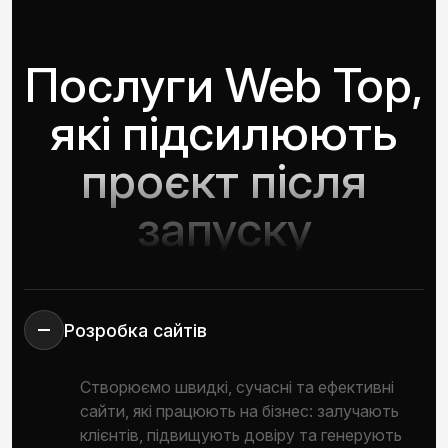
Послуги Web Top,
які підсилюють
проєкт після
запуску
Розробка сайтів
Створюємо швидкі, сучасні та ефективні
сайти, які працюють на бізнес: залучають
клієнтів, підвищують довіру та генерують