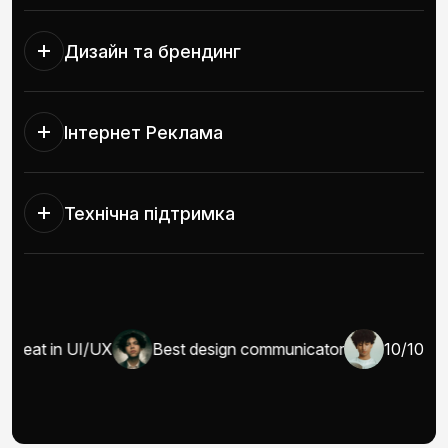
Дизайн та брендинг
Інтернет Реклама
Технічна підтримка
Great in UI/UX
Best design communicator
10/10 wel