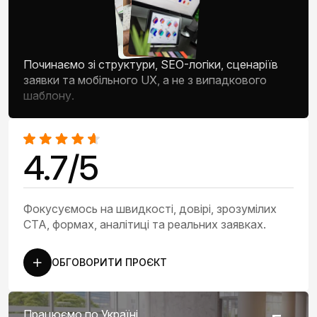
Починаємо зі структури, SEO-логіки, сценаріїв
заявки та мобільного UX, а не з випадкового
шаблону.
4.7/5
Фокусуємось на швидкості, довірі, зрозумілих
CTA, формах, аналітиці та реальних заявках.
ОБГОВОРИТИ ПРОЄКТ
Працюємо по Україні