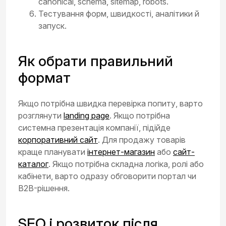
canonical, schema, sitemap, robots.
Тестування форм, швидкості, аналітики й
запуск.
Як обрати правильний
формат
Якщо потрібна швидка перевірка попиту, варто
розглянути
landing page
. Якщо потрібна
системна презентація компанії, підійде
корпоративний сайт
. Для продажу товарів
краще планувати
інтернет-магазин
або
сайт-
каталог
. Якщо потрібна складна логіка, ролі або
кабінети, варто одразу обговорити портал чи
B2B-рішення.
SEO і розвиток після