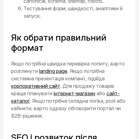
canonical, schema, sitemap, robots.
Тестування форм, швидкості, аналітики й
запуск.
Як обрати правильний
формат
Якщо потрібна швидка перевірка попиту, варто
розглянути
landing page
. Якщо потрібна
системна презентація компанії, підійде
корпоративний сайт
. Для продажу товарів
краще планувати
інтернет-магазин
або
сайт-
каталог
. Якщо потрібна складна логіка, ролі або
кабінети, варто одразу обговорити портал чи
B2B-рішення.
SEO і розвиток після