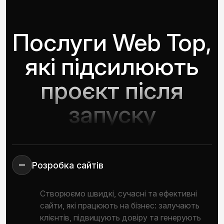
Послуги Web Top,
які підсилюють
проєкт після
запуску
Розробка сайтів
Створюємо швидкі, сучасні та ефективні
сайти, які працюють на бізнес: залучають
клієнтів, підвищують довіру та генерують