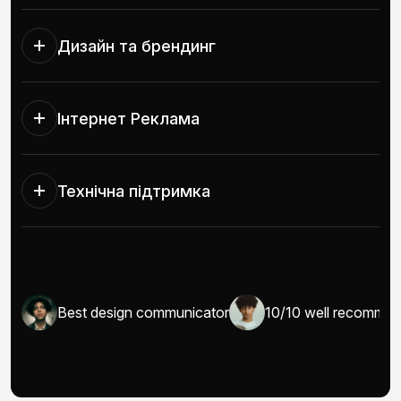
Дизайн та брендинг
Інтернет Реклама
Технічна підтримка
I/UX
Best design communicator
10/10 well recomma