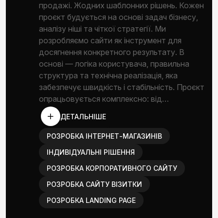
продажі. Жодних шаблонних рішень. Кожен
проєкт будується на основі задач бізнесу,
аналізу ніші та чіткої стратегії. Ми
розробляємо сайти як інструмент для
досягнення конкретного результату. В
основі — логіка користувача, правильна
структура та технічна реалізація, яка
забезпечує швидкість і стабільність. Проєкт
опрацьовується комплексно: від…
ДЕТАЛЬНІШЕ
РОЗРОБКА ІНТЕРНЕТ-МАГАЗИНІВ
ІНДИВІДУАЛЬНІ РІШЕННЯ
РОЗРОБКА КОРПОРАТИВНОГО САЙТУ
РОЗРОБКА САЙТУ ВІЗИТКИ
РОЗРОБКА LANDING PAGE