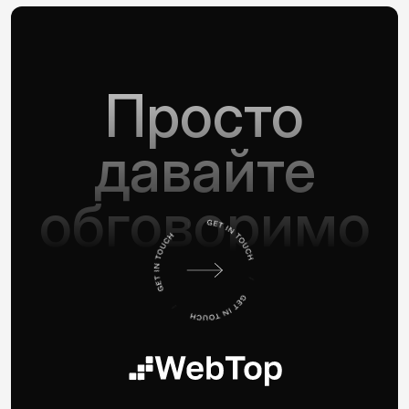
Просто
давайте
обговоримо