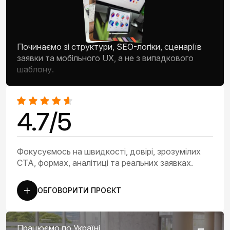
Починаємо зі структури, SEO-логіки, сценаріїв
заявки та мобільного UX, а не з випадкового
шаблону.
4.7/5
Фокусуємось на швидкості, довірі, зрозумілих
CTA, формах, аналітиці та реальних заявках.
ОБГОВОРИТИ ПРОЄКТ
Працюємо по Україні