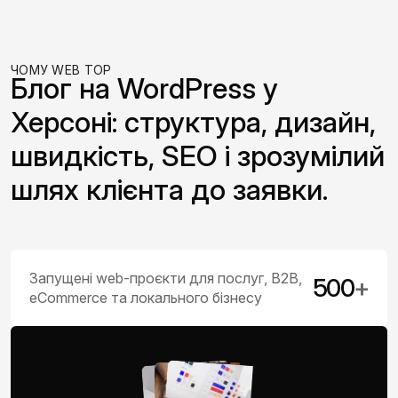
ЧОМУ WEB TOP
Блог на WordPress у
Херсоні: структура, дизайн,
швидкість, SEO і зрозумілий
шлях клієнта до заявки.
Запущені web-проєкти для послуг, B2B,
500
+
eCommerce та локального бізнесу