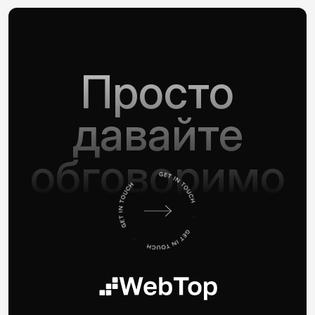
Просто
давайте
обговоримо