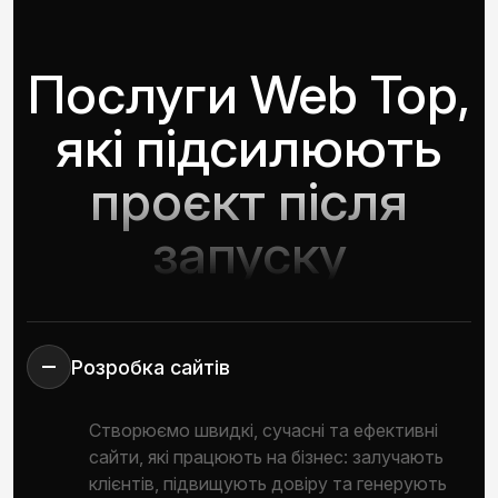
Послуги Web Top,
які підсилюють
проєкт після
запуску
Розробка сайтів
Створюємо швидкі, сучасні та ефективні
сайти, які працюють на бізнес: залучають
клієнтів, підвищують довіру та генерують