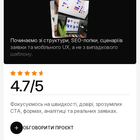
Починаємо зі структури, SEO-логіки, сценаріїв
заявки та мобільного UX, а не з випадкового
шаблону.
4.7/5
Фокусуємось на швидкості, довірі, зрозумілих
CTA, формах, аналітиці та реальних заявках.
ОБГОВОРИТИ ПРОЄКТ