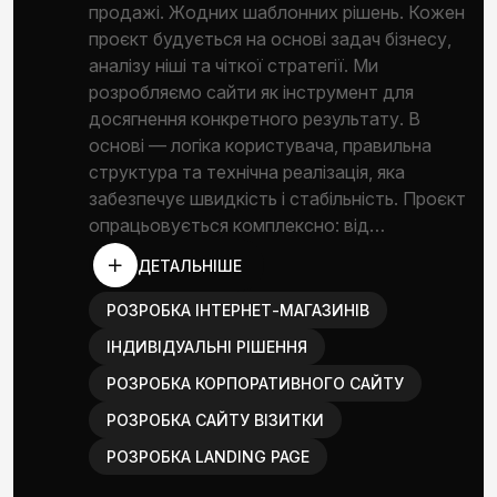
продажі. Жодних шаблонних рішень. Кожен
проєкт будується на основі задач бізнесу,
аналізу ніші та чіткої стратегії. Ми
розробляємо сайти як інструмент для
досягнення конкретного результату. В
основі — логіка користувача, правильна
структура та технічна реалізація, яка
забезпечує швидкість і стабільність. Проєкт
опрацьовується комплексно: від…
ДЕТАЛЬНІШЕ
РОЗРОБКА ІНТЕРНЕТ-МАГАЗИНІВ
ІНДИВІДУАЛЬНІ РІШЕННЯ
РОЗРОБКА КОРПОРАТИВНОГО САЙТУ
РОЗРОБКА САЙТУ ВІЗИТКИ
РОЗРОБКА LANDING PAGE