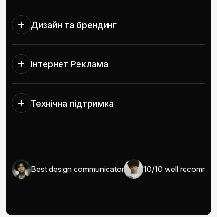
Дизайн та брендинг
Інтернет Реклама
Технічна підтримка
I/UX
Best design communicator
10/10 well recomma