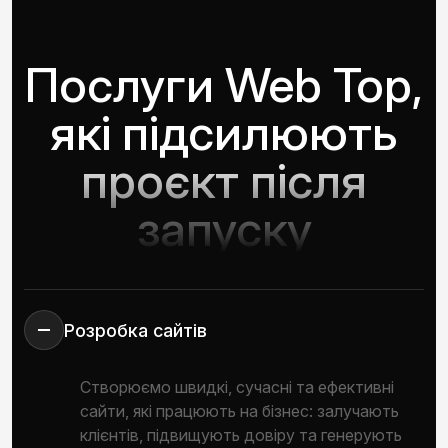
Послуги Web Top,
які підсилюють
проєкт після
запуску
Розробка сайтів
Створюємо швидкі, сучасні та ефективні
сайти, які працюють на бізнес: залучають
клієнтів, підвищують довіру та генерують