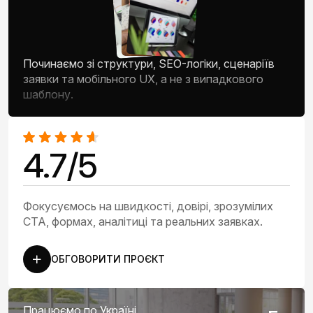
Починаємо зі структури, SEO-логіки, сценаріїв
заявки та мобільного UX, а не з випадкового
шаблону.
4.7/5
Фокусуємось на швидкості, довірі, зрозумілих
CTA, формах, аналітиці та реальних заявках.
ОБГОВОРИТИ ПРОЄКТ
Працюємо по Україні