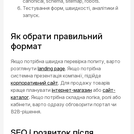
canonical, schema, sitemap, robots.
Тестування форм, швидкості, аналітики й
запуск.
Як обрати правильний
формат
Якщо потрібна швидка перевірка попиту, варто
розглянути
landing page
. Якщо потрібна
системна презентація компанії, підійде
корпоративний сайт
. Для продажу товарів
краще планувати
інтернет-магазин
або
сайт-
каталог
. Якщо потрібна складна логіка, ролі або
кабінети, варто одразу обговорити портал чи
B2B-рішення.
SEO і розвиток після