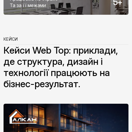
5
+
Та за її межами
КЕЙСИ
Кейси Web Top: приклади,
де структура, дизайн і
технології працюють на
бізнес-результат.