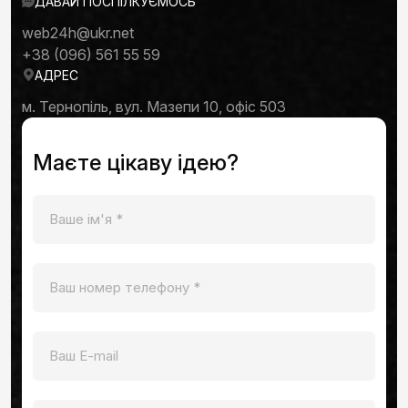
ДАВАЙ ПОСПІЛКУЄМОСЬ
web24h@ukr.net
+38 (096) 561 55 59
АДРЕС
м. Тернопіль, вул. Мазепи 10, офіс 503
Маєте цікаву ідею?