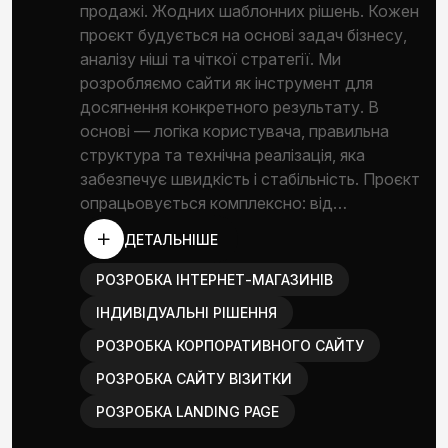
продажі. Жодних шаблонних рішень. Кожен
проєкт будується на основі задач бізнесу,
аналізу ніші та чіткої стратегії. Ми
розробляємо сайти як інструмент для
досягнення конкретного результату. В
основі — логіка користувача, правильна
структура та технічна реалізація, яка
забезпечує швидкість і стабільність. Проєкт
опрацьовується комплексно: від…
ДЕТАЛЬНІШЕ
РОЗРОБКА ІНТЕРНЕТ-МАГАЗИНІВ
ІНДИВІДУАЛЬНІ РІШЕННЯ
РОЗРОБКА КОРПОРАТИВНОГО САЙТУ
РОЗРОБКА САЙТУ ВІЗИТКИ
РОЗРОБКА LANDING PAGE