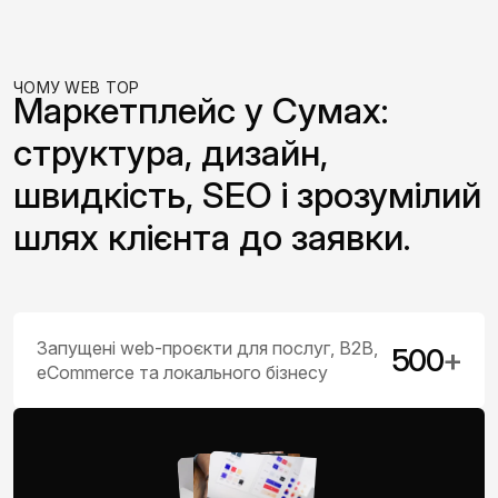
ЧОМУ WEB TOP
Маркетплейс у Сумах:
структура, дизайн,
швидкість, SEO і зрозумілий
шлях клієнта до заявки.
Запущені web-проєкти для послуг, B2B,
500
+
eCommerce та локального бізнесу