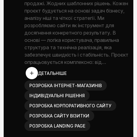
продажі. Жодних шаблонних рішень. Кожен
проєкт будується на основі задач бізнесу,
аналізу ніші та чіткої стратегії. Ми
розробляємо сайти як інструмент для
досягнення конкретного результату. В
основі — логіка користувача, правильна
структура та технічна реалізація, яка
забезпечує швидкість і стабільність. Проєкт
опрацьовується комплексно: від…
ДЕТАЛЬНІШЕ
РОЗРОБКА ІНТЕРНЕТ-МАГАЗИНІВ
ІНДИВІДУАЛЬНІ РІШЕННЯ
РОЗРОБКА КОРПОРАТИВНОГО САЙТУ
РОЗРОБКА САЙТУ ВІЗИТКИ
РОЗРОБКА LANDING PAGE