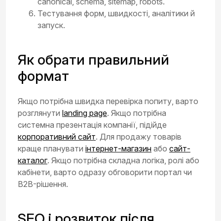
canonical, schema, sitemap, robots.
Тестування форм, швидкості, аналітики й
запуск.
Як обрати правильний
формат
Якщо потрібна швидка перевірка попиту, варто
розглянути
landing page
. Якщо потрібна
системна презентація компанії, підійде
корпоративний сайт
. Для продажу товарів
краще планувати
інтернет-магазин
або
сайт-
каталог
. Якщо потрібна складна логіка, ролі або
кабінети, варто одразу обговорити портал чи
B2B-рішення.
SEO і розвиток після