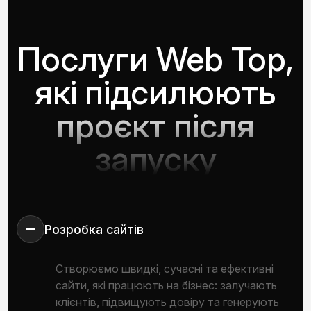
Послуги Web Top,
які підсилюють
проєкт після
запуску
Розробка сайтів
Створюємо швидкі, сучасні та ефективні
сайти, які працюють на бізнес: залучають
клієнтів, підвищують довіру та генерують