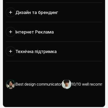
Дизайн та брендинг
Інтернет Реклама
Технічна підтримка
I/UX
Best design communicator
10/10 well recomma