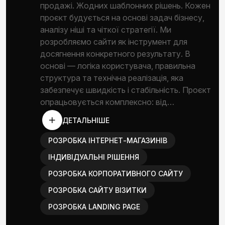
продажі. Жодних шаблонних рішень. Кожен
проєкт будується на основі задач бізнесу,
аналізу ніші та чіткої стратегії. Ми
розробляємо сайти як інструмент для
досягнення конкретного результату. В
основі — логіка користувача, правильна
структура та технічна реалізація, яка
забезпечує швидкість і стабільність. Проєкт
опрацьовується комплексно: від…
ДЕТАЛЬНІШЕ
РОЗРОБКА ІНТЕРНЕТ-МАГАЗИНІВ
ІНДИВІДУАЛЬНІ РІШЕННЯ
РОЗРОБКА КОРПОРАТИВНОГО САЙТУ
РОЗРОБКА САЙТУ ВІЗИТКИ
РОЗРОБКА LANDING PAGE