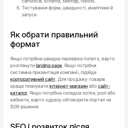
canonical, schema, sitemap, robots.
Тестування форм, швидкості, аналітики й
запуск.
Як обрати правильний
формат
Якщо потрібна швидка перевірка попиту, варто
розглянути
landing page
. Якщо потрібна
системна презентація компанії, підійде
корпоративний сайт
. Для продажу товарів
краще планувати
інтернет-магазин
або
сайт-
каталог
. Якщо потрібна складна логіка, ролі або
кабінети, варто одразу обговорити портал чи
B2B-рішення.
SEO і розвиток після