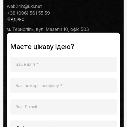
web24h@ukr.net
+38 (096) 561 55 59
АДРЕС
м. Тернопіль, вул. Мазепи 10, офіс 503
Маєте цікаву ідею?