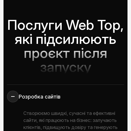
Послуги Web Top,
які підсилюють
проєкт після
запуску
Розробка сайтів
Створюємо швидкі, сучасні та ефективні
сайти, які працюють на бізнес: залучають
клієнтів, підвищують довіру та генерують