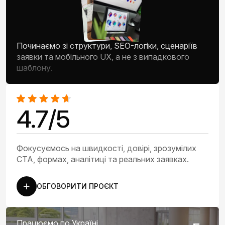
Починаємо зі структури, SEO-логіки, сценаріїв
заявки та мобільного UX, а не з випадкового
шаблону.
4.7/5
Фокусуємось на швидкості, довірі, зрозумілих
CTA, формах, аналітиці та реальних заявках.
ОБГОВОРИТИ ПРОЄКТ
Працюємо по Україні