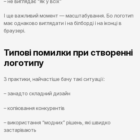
– не виглядає “як у всіх”
І ще важливий момент — масштабування. Бо логотип
має однаково виглядати і на білборді і на іконці в
браузері.
Типові помилки при створенні
логотипу
З практики, найчастіше бачу такі ситуації:
– занадто складний дизайн
– копіювання конкурентів
– використання “модних” рішень, які швидко
застарівають