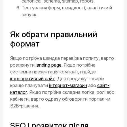
canonical, schema, sitemap, robots.
Тестування форм, швидкості, аналітики й
запуск.
Як обрати правильний
формат
Якщо потрібна швидка перевірка попиту, варто
розглянути
landing page
. Якщо потрібна
системна презентація компанії, підійде
корпоративний сайт
. Для продажу товарів
краще планувати
інтернет-магазин
або
сайт-
каталог
. Якщо потрібна складна логіка, ролі або
кабінети, варто одразу обговорити портал чи
B2B-рішення.
SEO і розвиток після