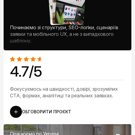
Починаємо зі структури, SEO-логіки, сценаріїв
заявки та мобільного UX, а не з випадкового
шаблону.
4.7/5
Фокусуємось на швидкості, довірі, зрозумілих
CTA, формах, аналітиці та реальних заявках.
ОБГОВОРИТИ ПРОЄКТ
Працюємо по Україні