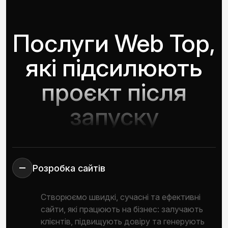
Послуги Web Top,
які підсилюють
проєкт після
запуску
Розробка сайтів
Створюємо швидкі, сучасні та ефективні
сайти, які працюють на бізнес: залучають
клієнтів, підвищують довіру та генерують