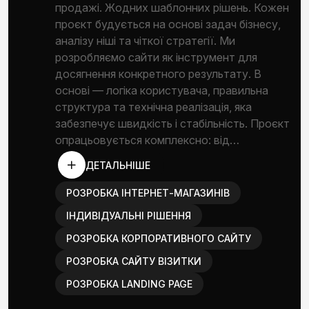
продажі. Жодних шаблонних рішень. Кожен
проєкт будується на основі задач бізнесу,
аналізу ніші та чіткої стратегії. Ми
розробляємо сайти як інструмент для
досягнення конкретного результату. В
основі — логіка користувача, правильна
структура та технічна реалізація, яка
забезпечує швидкість і стабільність. Проєкт
опрацьовується комплексно: від…
ДЕТАЛЬНІШЕ
РОЗРОБКА ІНТЕРНЕТ-МАГАЗИНІВ
ІНДИВІДУАЛЬНІ РІШЕННЯ
РОЗРОБКА КОРПОРАТИВНОГО САЙТУ
РОЗРОБКА САЙТУ ВІЗИТКИ
РОЗРОБКА LANDING PAGE