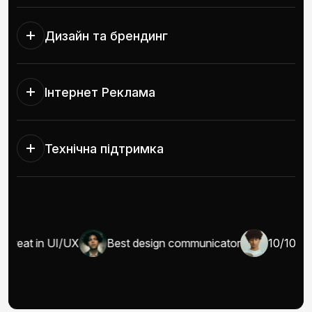
Дизайн та брендинг
Інтернет Реклама
Технічна підтримка
Great in UI/UX
Best design communicator
10/10 wel