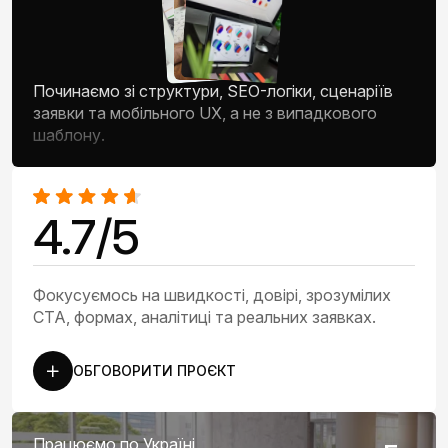
Починаємо зі структури, SEO-логіки, сценаріїв
заявки та мобільного UX, а не з випадкового
шаблону.
4.7/5
Фокусуємось на швидкості, довірі, зрозумілих
CTA, формах, аналітиці та реальних заявках.
ОБГОВОРИТИ ПРОЄКТ
Працюємо по Україні