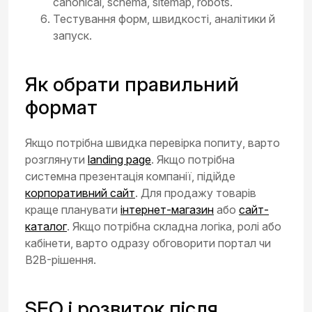
canonical, schema, sitemap, robots.
Тестування форм, швидкості, аналітики й
запуск.
Як обрати правильний
формат
Якщо потрібна швидка перевірка попиту, варто
розглянути
landing page
. Якщо потрібна
системна презентація компанії, підійде
корпоративний сайт
. Для продажу товарів
краще планувати
інтернет-магазин
або
сайт-
каталог
. Якщо потрібна складна логіка, ролі або
кабінети, варто одразу обговорити портал чи
B2B-рішення.
SEO і розвиток після