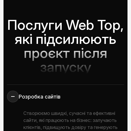
Послуги Web Top,
які підсилюють
проєкт після
запуску
Розробка сайтів
Створюємо швидкі, сучасні та ефективні
сайти, які працюють на бізнес: залучають
клієнтів, підвищують довіру та генерують