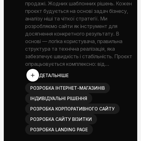
продажі. Жодних шаблонних рішень. Кожен
проєкт будується на основі задач бізнесу,
аналізу ніші та чіткої стратегії. Ми
розробляємо сайти як інструмент для
досягнення конкретного результату. В
основі — логіка користувача, правильна
структура та технічна реалізація, яка
забезпечує швидкість і стабільність. Проєкт
опрацьовується комплексно: від…
ДЕТАЛЬНІШЕ
РОЗРОБКА ІНТЕРНЕТ-МАГАЗИНІВ
ІНДИВІДУАЛЬНІ РІШЕННЯ
РОЗРОБКА КОРПОРАТИВНОГО САЙТУ
РОЗРОБКА САЙТУ ВІЗИТКИ
РОЗРОБКА LANDING PAGE