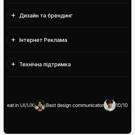
Дизайн та брендинг
Інтернет Реклама
Технічна підтримка
Great in UI/UX
Best design communicator
10/10 wel