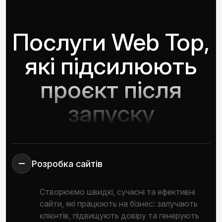
Послуги Web Top,
які підсилюють
проєкт після
запуску
Розробка сайтів
Створюємо швидкі, сучасні та ефективні
сайти, які працюють на бізнес: залучають
клієнтів, підвищують довіру та генерують