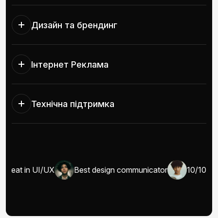
Дизайн та брендинг
Інтернет Реклама
Технічна підтримка
Great in UI/UX
Best design communicator
10/10 wel