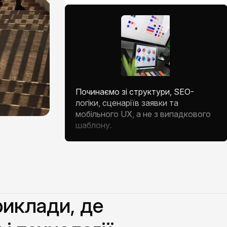
Починаємо зі структури, SEO-
логіки, сценаріїв заявки та
мобільного UX, а не з випадкового
шаблону.
риклади, де