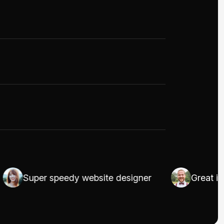
Super speedy website designer
Great in UI/U