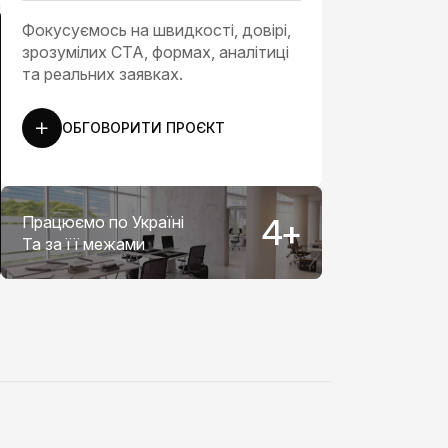
Фокусуємось на швидкості, довірі,
зрозумілих CTA, формах, аналітиці
та реальних заявках.
ОБГОВОРИТИ ПРОЄКТ
Працюємо по Україні
5
+
Та за її межами