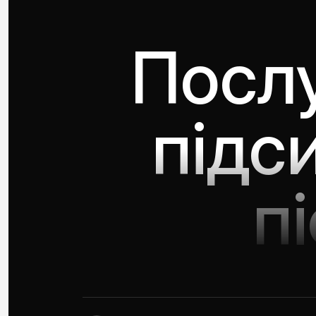
Послу
підс
п