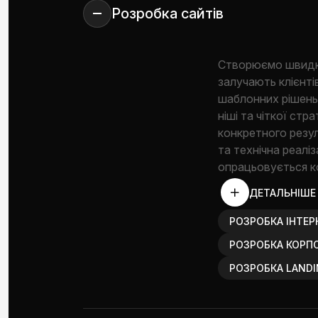
Розробка сайтів
Створюємо швидкі,
залучають клієнті
шаблонних рішень.
ніші та чіткої ст
конкретного резул
та технічна реаліз
опрацьовується к
ДЕТАЛЬНІШЕ
РОЗРОБКА ІНТЕР
РОЗРОБКА КОРП
РОЗРОБКА LANDI