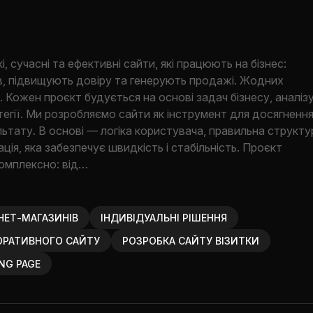
 сучасні та ефективні сайти, які працюють на бізнес:
в, підвищують довіру та генерують продажі. Жодних
 Кожен проєкт будується на основі задач бізнесу, аналіз
ратегії. Ми розробляємо сайти як інструмент для досягненн
ьтату. В основі — логіка користувача, правильна структу
ація, яка забезпечує швидкість і стабільність. Проєкт
омплексно: від…
НЕТ-МАГАЗИНІВ
ІНДИВІДУАЛЬНІ РІШЕННЯ
ОРАТИВНОГО САЙТУ
РОЗРОБКА САЙТУ ВІЗИТКИ
NG PAGE