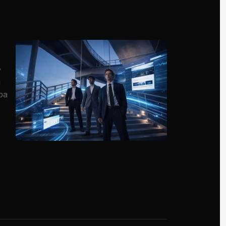
у
я
ра