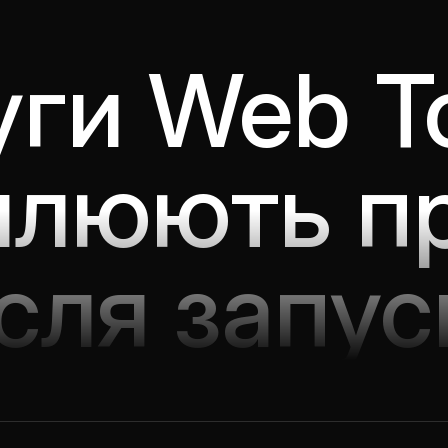
ги Web To
илюють п
ісля запус