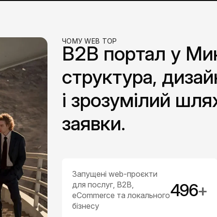
ЧОМУ WEB TOP
B2B портал у Мик
структура, дизай
і зрозумілий шля
заявки.
Запущені web-проєкти
для послуг, B2B,
500
+
eCommerce та
локального бізнесу