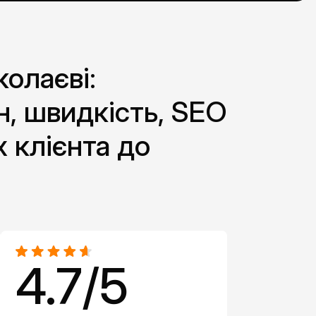
олаєві:
н, швидкість, SEO
х клієнта до
4.7/5