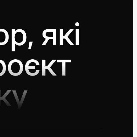
p, які
роєкт
ку