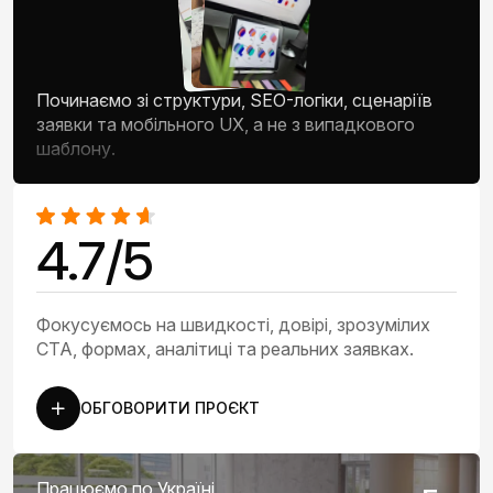
Починаємо зі структури, SEO-логіки, сценаріїв
заявки та мобільного UX, а не з випадкового
шаблону.
4.7/5
Фокусуємось на швидкості, довірі, зрозумілих
CTA, формах, аналітиці та реальних заявках.
ОБГОВОРИТИ ПРОЄКТ
Працюємо по Україні