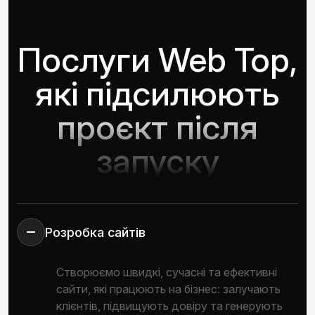
Послуги Web Top,
які підсилюють
проєкт після
запуску
Розробка сайтів
Створюємо швидкі, сучасні та ефективні
сайти, які працюють на бізнес: залучають
клієнтів, підвищують довіру та генерують