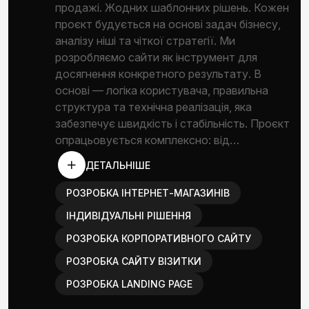
продажі. Жодних шаблонних рішень. Кожен
проєкт будується на основі задач бізнесу,
аналізу ніші та чіткої стратегії. Ми
розробляємо сайти як інструмент для
досягнення конкретного результату. В
основі — логіка користувача, правильна
структура та технічна реалізація, яка
забезпечує швидкість і стабільність. Проєкт
опрацьовується комплексно: від…
ДЕТАЛЬНІШЕ
РОЗРОБКА ІНТЕРНЕТ-МАГАЗИНІВ
ІНДИВІДУАЛЬНІ РІШЕННЯ
РОЗРОБКА КОРПОРАТИВНОГО САЙТУ
РОЗРОБКА САЙТУ ВІЗИТКИ
РОЗРОБКА LANDING PAGE