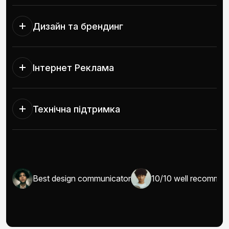
Дизайн та брендинг
Інтернет Реклама
Технічна підтримка
I/UX
Best design communicator
10/10 well recomma