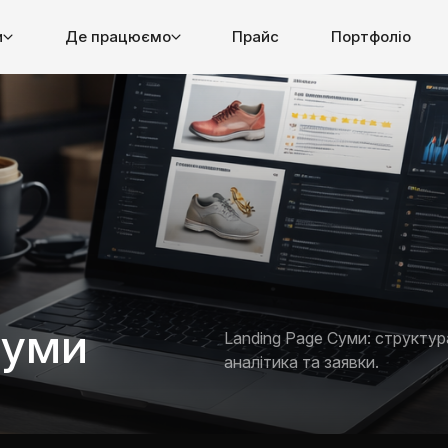
и
Де працюємо
Прайс
Портфоліо
Суми
Landing Page Суми: структур
аналітика та заявки.