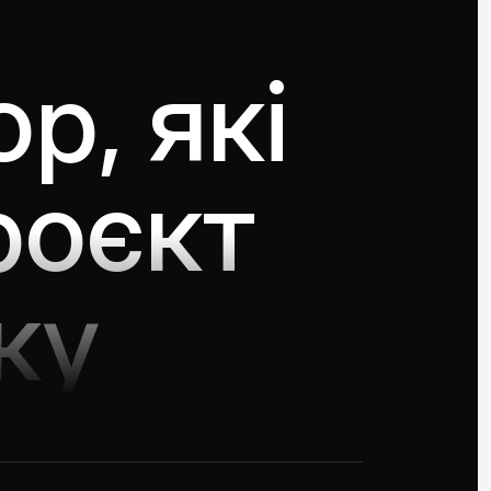
p, які
роєкт
ку