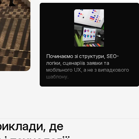
Починаємо зі структури, SEO-
логіки, сценаріїв заявки та
мобільного UX, а не з випадкового
шаблону.
риклади, де