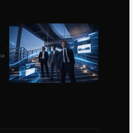
у
я
ра