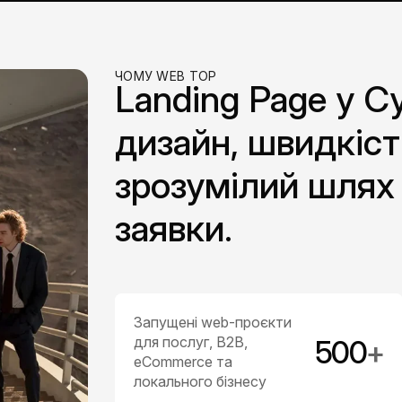
ЧОМУ WEB TOP
Landing Page у С
дизайн, швидкіст
зрозумілий шлях 
заявки.
Запущені web-проєкти
для послуг, B2B,
500
+
eCommerce та
локального бізнесу