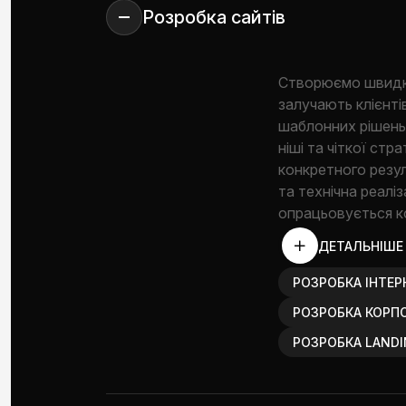
Розробка сайтів
Створюємо швидкі,
залучають клієнті
шаблонних рішень.
ніші та чіткої ст
конкретного резул
та технічна реаліз
опрацьовується к
ДЕТАЛЬНІШЕ
РОЗРОБКА ІНТЕР
РОЗРОБКА КОРП
РОЗРОБКА LANDI