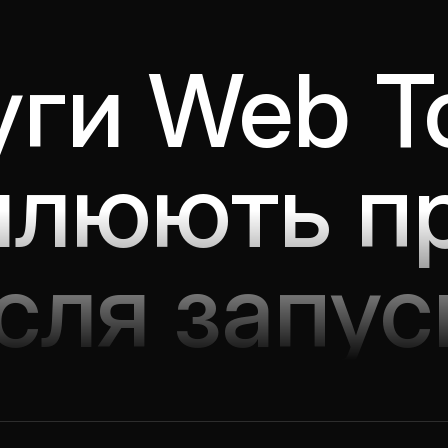
ги Web To
илюють п
ісля запус