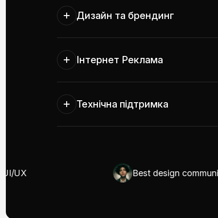
Дизайн та брендинг
Інтернет Реклама
Технічна підтримка
X
Best design communicator