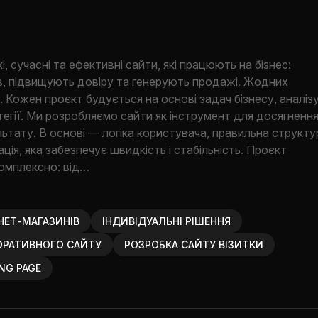
 сучасні та ефективні сайти, які працюють на бізнес:
в, підвищують довіру та генерують продажі. Жодних
 Кожен проєкт будується на основі задач бізнесу, аналіз
ратегії. Ми розробляємо сайти як інструмент для досягненн
ьтату. В основі — логіка користувача, правильна структу
ація, яка забезпечує швидкість і стабільність. Проєкт
омплексно: від…
НЕТ-МАГАЗИНІВ
ІНДИВІДУАЛЬНІ РІШЕННЯ
ОРАТИВНОГО САЙТУ
РОЗРОБКА САЙТУ ВІЗИТКИ
NG PAGE