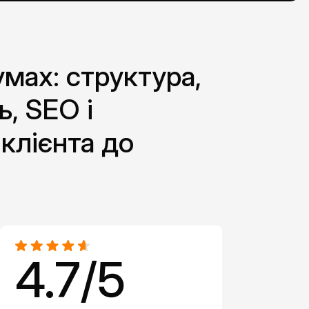
умах: структура,
ь, SEO і
клієнта до
4.7/5