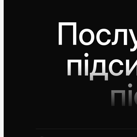
Послу
підс
п