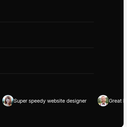
Super speedy website designer
Great in UI/U