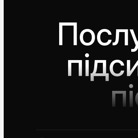
Послу
підс
п