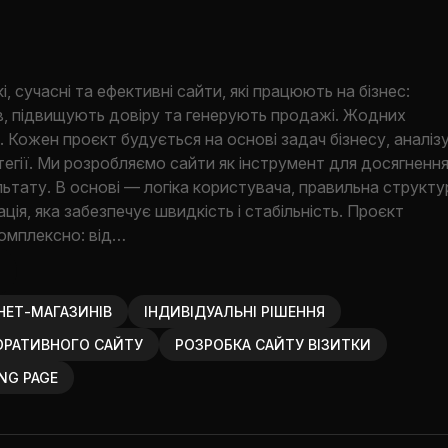
 сучасні та ефективні сайти, які працюють на бізнес:
в, підвищують довіру та генерують продажі. Жодних
 Кожен проєкт будується на основі задач бізнесу, аналіз
ратегії. Ми розробляємо сайти як інструмент для досягненн
ьтату. В основі — логіка користувача, правильна структу
ація, яка забезпечує швидкість і стабільність. Проєкт
омплексно: від…
НЕТ-МАГАЗИНІВ
ІНДИВІДУАЛЬНІ РІШЕННЯ
ОРАТИВНОГО САЙТУ
РОЗРОБКА САЙТУ ВІЗИТКИ
NG PAGE