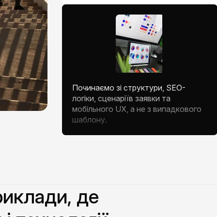
Починаємо зі структури, SEO-
логіки, сценаріїв заявки та
мобільного UX, а не з випадкового
шаблону.
риклади, де