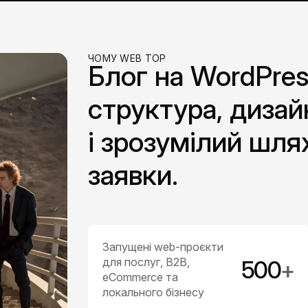
ЧОМУ WEB TOP
Блог на WordPres
структура, дизай
і зрозумілий шля
заявки.
Запущені web-проєкти
для послуг, B2B,
500
+
eCommerce та
локального бізнесу