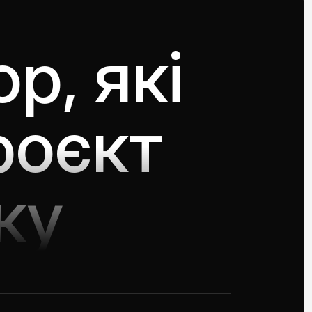
p, які
роєкт
ку