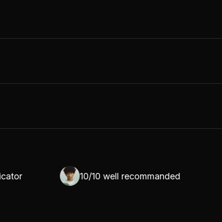
r
10/10 well recommanded