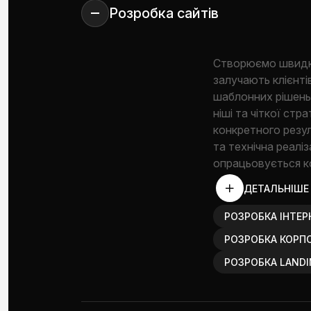
Розробка сайтів
Створюємо швидкі,
залучають клієнті
шаблонних рішень.
ніші та чіткої ст
конкретного резул
та технічна реаліз
опрацьовується к
ДЕТАЛЬНІШЕ
РОЗРОБКА ІНТЕР
РОЗРОБКА КОРП
РОЗРОБКА LANDI