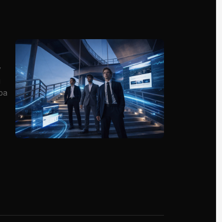
у
я
ра