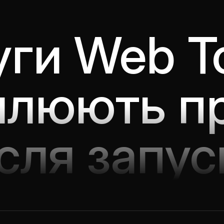
ги Web To
илюють п
ісля запус