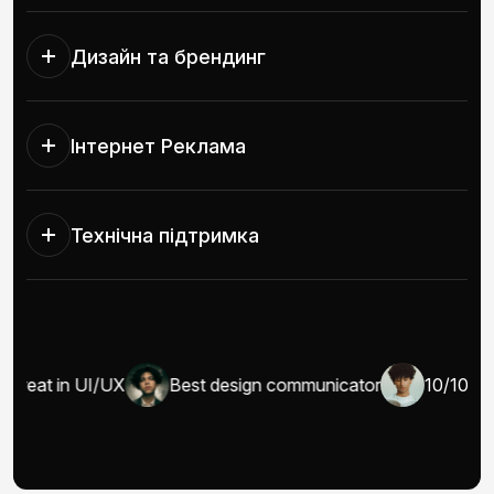
Дизайн та брендинг
Інтернет Реклама
Технічна підтримка
Great in UI/UX
Best design communicator
10/10 wel