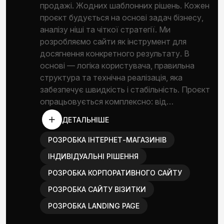
продажі. Жодних шаблонних рішень. Кожен
проєкт будується на основі задач бізнесу,
аналізу ніші та чіткої стратегії. Ми
розробляємо сайти як інструмент для
досягнення конкретного результату. В
основі — логіка користувача, правильна
структура та технічна реалізація, яка
забезпечує швидкість і стабільність. Проєкт
опрацьовується комплексно: від…
ДЕТАЛЬНІШЕ
РОЗРОБКА ІНТЕРНЕТ-МАГАЗИНІВ
ІНДИВІДУАЛЬНІ РІШЕННЯ
РОЗРОБКА КОРПОРАТИВНОГО САЙТУ
РОЗРОБКА САЙТУ ВІЗИТКИ
РОЗРОБКА LANDING PAGE