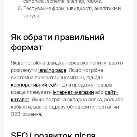
canonical, schema, sitemap, robots.
Тестування форм, швидкості, аналітики й
запуск.
Як обрати правильний
формат
Якщо потрібна швидка перевірка попиту, варто
розглянути
landing page
. Якщо потрібна
системна презентація компанії, підійде
корпоративний сайт
. Для продажу товарів
краще планувати
інтернет-магазин
або
сайт-
каталог
. Якщо потрібна складна логіка, ролі або
кабінети, варто одразу обговорити портал чи
B2B-рішення.
SEO і розвиток після