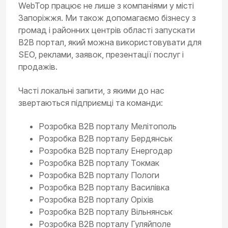
WebTop працює не лише з компаніями у місті
Запоріжжя. Ми також допомагаємо бізнесу з
громад і районних центрів області запускати
B2B портал, який можна використовувати для
SEO, реклами, заявок, презентації послуг і
продажів.
Часті локальні запити, з якими до нас
звертаються підприємці та команди:
Розробка B2B порталу Мелітополь
Розробка B2B порталу Бердянськ
Розробка B2B порталу Енергодар
Розробка B2B порталу Токмак
Розробка B2B порталу Пологи
Розробка B2B порталу Василівка
Розробка B2B порталу Оріхів
Розробка B2B порталу Вільнянськ
Розробка B2B порталу Гуляйполе