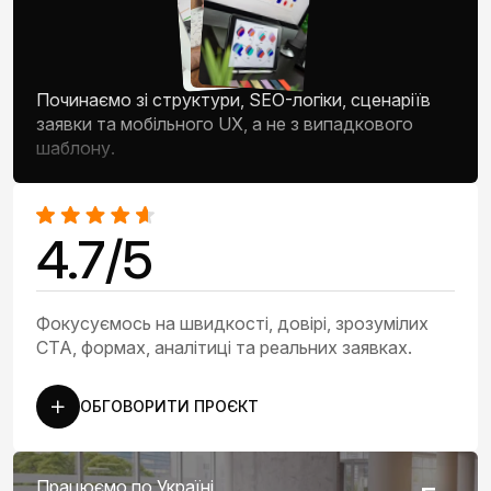
Починаємо зі структури, SEO-логіки, сценаріїв
заявки та мобільного UX, а не з випадкового
шаблону.
4.7/5
Фокусуємось на швидкості, довірі, зрозумілих
CTA, формах, аналітиці та реальних заявках.
ОБГОВОРИТИ ПРОЄКТ
Працюємо по Україні