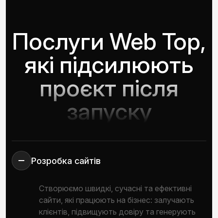
Послуги Web Top,
які підсилюють
проєкт після
запуску
Розробка сайтів
Створюємо швидкі, сучасні та ефективні
сайти, які працюють на бізнес: залучають
клієнтів, підвищують довіру та генерують