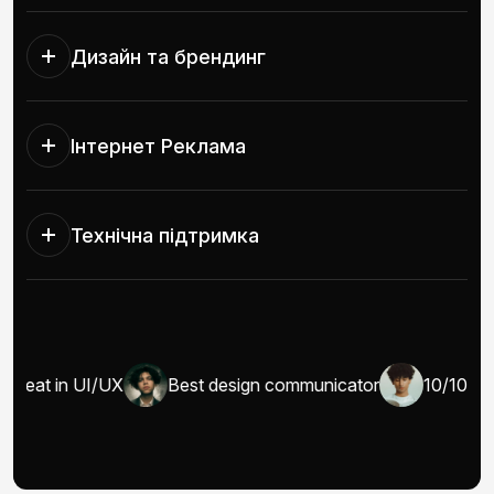
Дизайн та брендинг
Інтернет Реклама
Технічна підтримка
Great in UI/UX
Best design communicator
10/10 wel