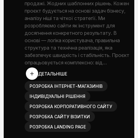
продажі. Жодних шаблонних рішень. Кожен
проєкт будується на основі задач бізнесу,
аналізу ніші та чіткої стратегії. Ми
розробляємо сайти як інструмент для
досягнення конкретного результату. В
основі — логіка користувача, правильна
структура та технічна реалізація, яка
забезпечує швидкість і стабільність. Проєкт
опрацьовується комплексно: від…
ДЕТАЛЬНІШЕ
РОЗРОБКА ІНТЕРНЕТ-МАГАЗИНІВ
ІНДИВІДУАЛЬНІ РІШЕННЯ
РОЗРОБКА КОРПОРАТИВНОГО САЙТУ
РОЗРОБКА САЙТУ ВІЗИТКИ
РОЗРОБКА LANDING PAGE