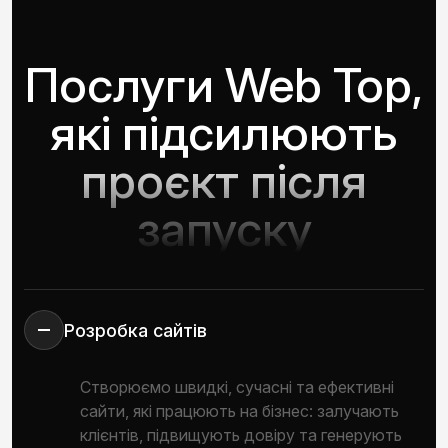
Послуги Web Top,
які підсилюють
проєкт після
запуску
Розробка сайтів
Створюємо швидкі, сучасні та ефективні
сайти, які працюють на бізнес: залучають
клієнтів, підвищують довіру та генерують