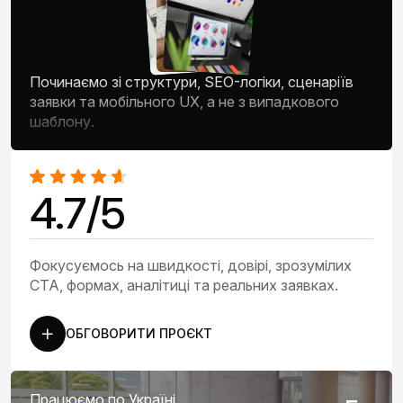
Починаємо зі структури, SEO-логіки, сценаріїв
заявки та мобільного UX, а не з випадкового
шаблону.
4.7/5
Фокусуємось на швидкості, довірі, зрозумілих
CTA, формах, аналітиці та реальних заявках.
ОБГОВОРИТИ ПРОЄКТ
Працюємо по Україні