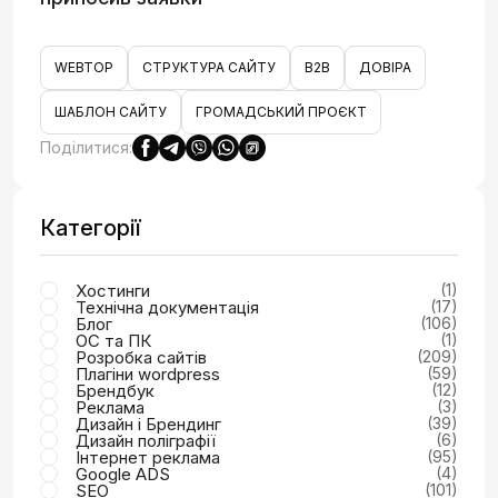
WEBTOP
СТРУКТУРА САЙТУ
B2B
ДОВІРА
ШАБЛОН САЙТУ
ГРОМАДСЬКИЙ ПРОЄКТ
Поділитися:
Категорії
Хостинги
(1)
Технічна документація
(17)
Блог
(106)
ОС та ПК
(1)
Розробка сайтів
(209)
Плагіни wordpress
(59)
Брендбук
(12)
Реклама
(3)
Дизайн і Брендинг
(39)
Дизайн поліграфії
(6)
Інтернет реклама
(95)
Google ADS
(4)
SEO
(101)