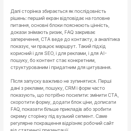
Далі сторінка збирається як послідовність
рішень: перший екран відповідає на головне
питання, основні блоки пояснюють цінність,
докази знімають ризик, FAQ закриває
заперечення, CTA веде до контакту, а аналітика
показує, чи працює маршрут. Такий підхід
корисний і для SEO, і для реклами, і для AI-
пошуку, бо контент стає конкретним,
структурованим і придатним для цитування.
Після запуску важливо не зупинятися. Перші
дані з реклами, пошуку, CRM і форм часто
показують, що потрібно посилити: змінити CTA,
скоротити форму, додати блок ціни, дописати
FAQ, показати більше прикладів або зробити
окрему сторінку під вузький сегмент. Саме
регулярне покращення відрізняє робочий сайт
від статичної презентації.