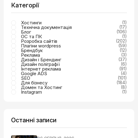
Категорії
Хостинги
(1)
Технічна документація
(17)
Блог
(106)
ОС та ПК
(1)
Розробка сайтів
(202)
Плагіни wordpress
(59)
Брендбук
(12)
Реклама
(3)
Дизайн і Брендинг
(37)
Дизайн поліграфії
(6)
Інтернет реклама
(91)
Google ADS
(4)
SEO
(101)
Для бізнесу
(184)
Домен та Хостинг
(8)
Instagram
(1)
Останні записи