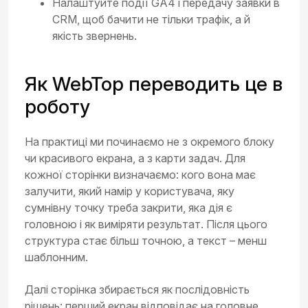
Налаштуйте події GA4 і передачу заявки в
CRM, щоб бачити не тільки трафік, а й
якість звернень.
Як WebTop переводить це в
роботу
На практиці ми починаємо не з окремого блоку
чи красивого екрана, а з карти задач. Для
кожної сторінки визначаємо: кого вона має
залучити, який намір у користувача, яку
сумнівну точку треба закрити, яка дія є
головною і як виміряти результат. Після цього
структура стає більш точною, а текст – менш
шаблонним.
Далі сторінка збирається як послідовність
рішень: перший екран відповідає на головне