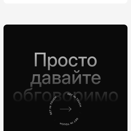
Просто
давайте
обговоримо