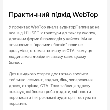
Практичний підхід WebTop
У проєктах WebTop аналіз аудиторії впливає на
все: від H1 і SEO-структури до тексту кнопок,
довжини форми й прикладів у кейсах. Ми не
починаємо з “красивих блоків”, поки не
зрозуміло, хто має натиснути CTA і чому ця
людина має довірити заявку саме цьому
бізнесу.
Для швидкого старту достатньо зробити
таблицю: сегмент, задача, біль, заперечення,
доказ, сторінка, CTA. Така таблиця одразу
показує, які блоки треба додати, які тексти
переписати і які рекламні аудиторії тестувати
першими.