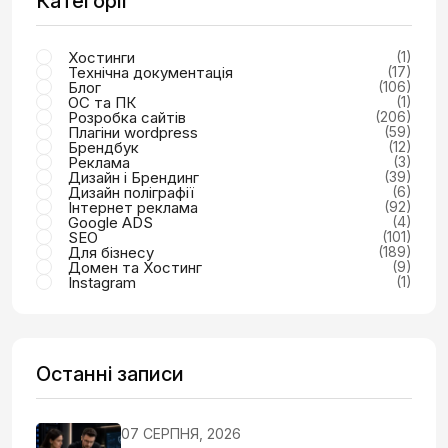
Категорії
Хостинги
(1)
Технічна документація
(17)
Блог
(106)
ОС та ПК
(1)
Розробка сайтів
(206)
Плагіни wordpress
(59)
Брендбук
(12)
Реклама
(3)
Дизайн і Брендинг
(39)
Дизайн поліграфії
(6)
Інтернет реклама
(92)
Google ADS
(4)
SEO
(101)
Для бізнесу
(189)
Домен та Хостинг
(9)
Instagram
(1)
Останні записи
07 СЕРПНЯ, 2026