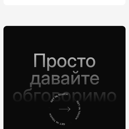
Просто
давайте
обговоримо