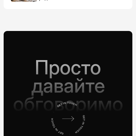
Просто
давайте
обговоримо