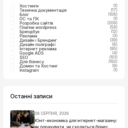
Хостинги
(1)
Технічна документація
(17)
Блог
(106)
ОС та ПК
(1)
Розробка сайтів
(209)
Плагіни wordpress
(59)
Брендбук
(12)
Реклама
(3)
Дизайн і Брендинг
(39)
Дизайн поліграфії
(6)
Інтернет реклама
(95)
Google ADS
(4)
SEO
(101)
Для бізнесу
(192)
Домен та Хостинг
(9)
Instagram
(1)
Останні записи
08 СЕРПНЯ, 2026
Юніт-економіка для інтернет-магазину:
як порахувати, чи сходиться бізнес