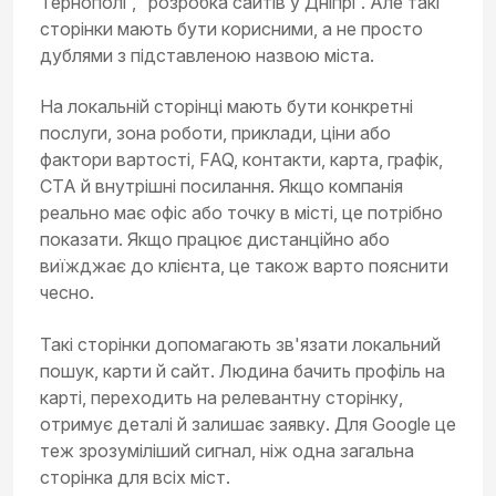
Тернополі”, “розробка сайтів у Дніпрі”. Але такі
сторінки мають бути корисними, а не просто
дублями з підставленою назвою міста.
На локальній сторінці мають бути конкретні
послуги, зона роботи, приклади, ціни або
фактори вартості, FAQ, контакти, карта, графік,
CTA й внутрішні посилання. Якщо компанія
реально має офіс або точку в місті, це потрібно
показати. Якщо працює дистанційно або
виїжджає до клієнта, це також варто пояснити
чесно.
Такі сторінки допомагають зв'язати локальний
пошук, карти й сайт. Людина бачить профіль на
карті, переходить на релевантну сторінку,
отримує деталі й залишає заявку. Для Google це
теж зрозуміліший сигнал, ніж одна загальна
сторінка для всіх міст.