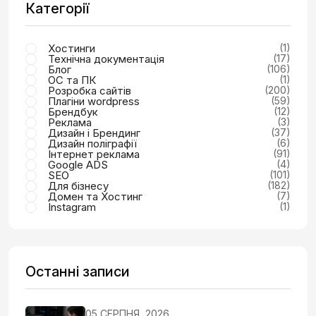
Категорії
Хостинги
(1)
Технічна документація
(17)
Блог
(106)
ОС та ПК
(1)
Розробка сайтів
(200)
Плагіни wordpress
(59)
Брендбук
(12)
Реклама
(3)
Дизайн і Брендинг
(37)
Дизайн поліграфії
(6)
Інтернет реклама
(91)
Google ADS
(4)
SEO
(101)
Для бізнесу
(182)
Домен та Хостинг
(7)
Instagram
(1)
Останні записи
05 СЕРПНЯ, 2026