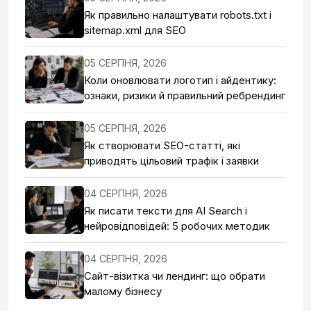
Як правильно налаштувати robots.txt і
sitemap.xml для SEO
05 СЕРПНЯ, 2026
Коли оновлювати логотип і айдентику:
ознаки, ризики й правильний ребрендинг
05 СЕРПНЯ, 2026
Як створювати SEO-статті, які
приводять цільовий трафік і заявки
04 СЕРПНЯ, 2026
Як писати тексти для AI Search і
нейровідповідей: 5 робочих методик
04 СЕРПНЯ, 2026
Сайт-візитка чи лендинг: що обрати
малому бізнесу