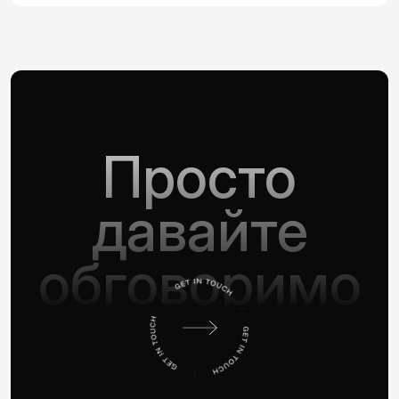
Просто
давайте
обговоримо