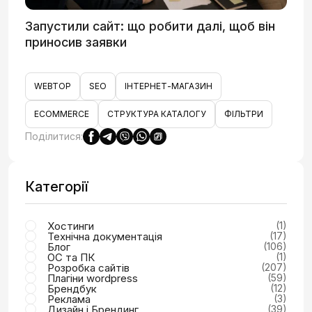
Запустили сайт: що робити далі, щоб він
приносив заявки
WEBTOP
SEO
ІНТЕРНЕТ-МАГАЗИН
ECOMMERCE
СТРУКТУРА КАТАЛОГУ
ФІЛЬТРИ
Поділитися:
Категорії
Хостинги
(1)
Технічна документація
(17)
Блог
(106)
ОС та ПК
(1)
Розробка сайтів
(207)
Плагіни wordpress
(59)
Брендбук
(12)
Реклама
(3)
Дизайн і Брендинг
(39)