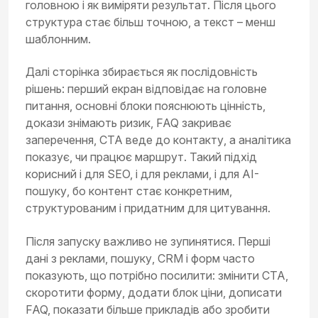
головною і як виміряти результат. Після цього
структура стає більш точною, а текст – менш
шаблонним.
Далі сторінка збирається як послідовність
рішень: перший екран відповідає на головне
питання, основні блоки пояснюють цінність,
докази знімають ризик, FAQ закриває
заперечення, CTA веде до контакту, а аналітика
показує, чи працює маршрут. Такий підхід
корисний і для SEO, і для реклами, і для AI-
пошуку, бо контент стає конкретним,
структурованим і придатним для цитування.
Після запуску важливо не зупинятися. Перші
дані з реклами, пошуку, CRM і форм часто
показують, що потрібно посилити: змінити CTA,
скоротити форму, додати блок ціни, дописати
FAQ, показати більше прикладів або зробити