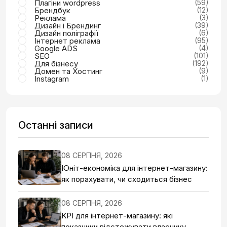
Плагіни wordpress
(59)
Брендбук
(12)
Реклама
(3)
Дизайн і Брендинг
(39)
Дизайн поліграфії
(6)
Інтернет реклама
(95)
Google ADS
(4)
SEO
(101)
Для бізнесу
(192)
Домен та Хостинг
(9)
Instagram
(1)
Останні записи
08 СЕРПНЯ, 2026
Юніт-економіка для інтернет-магазину:
як порахувати, чи сходиться бізнес
08 СЕРПНЯ, 2026
KPI для інтернет-магазину: які
показники відстежувати власнику