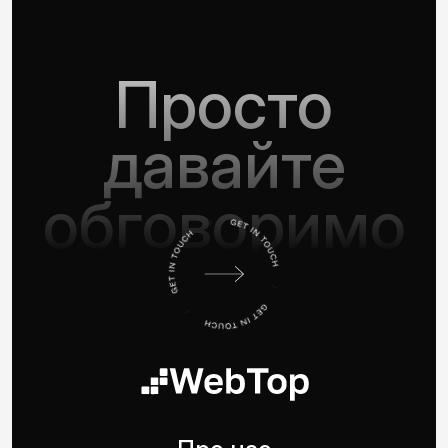
Просто
давайте
обговоримо