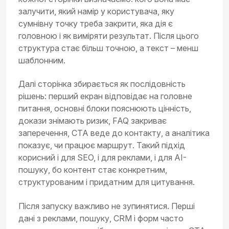
залучити, який намір у користувача, яку
сумнівну точку треба закрити, яка дія є
головною і як виміряти результат. Після цього
структура стає більш точною, а текст – менш
шаблонним.
Далі сторінка збирається як послідовність
рішень: перший екран відповідає на головне
питання, основні блоки пояснюють цінність,
докази знімають ризик, FAQ закриває
заперечення, CTA веде до контакту, а аналітика
показує, чи працює маршрут. Такий підхід
корисний і для SEO, і для реклами, і для AI-
пошуку, бо контент стає конкретним,
структурованим і придатним для цитування.
Після запуску важливо не зупинятися. Перші
дані з реклами, пошуку, CRM і форм часто