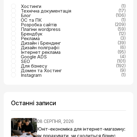
Хостинги
(1)
Технічна документація
(17)
Блог
(106)
ОС та ПК
(1)
Розробка сайтів
(209)
Плагіни wordpress
(59)
Брендбук
(12)
Реклама
(3)
Дизайн і Брендинг
(39)
Дизайн поліграфії
(6)
Інтернет реклама
(95)
Google ADS
(4)
SEO
(101)
Для бізнесу
(192)
Домен та Хостинг
(9)
Instagram
(1)
Останні записи
08 СЕРПНЯ, 2026
Юніт-економіка для інтернет-магазину:
як порахувати, чи сходиться бізнес