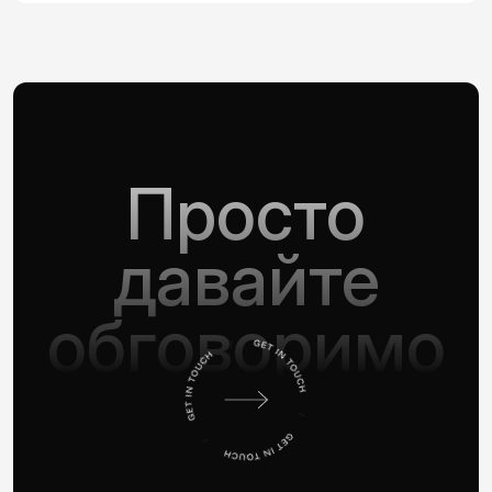
Просто
давайте
обговоримо