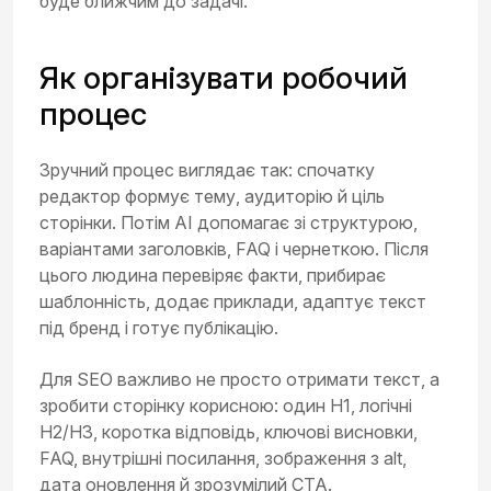
буде ближчим до задачі.
Як організувати робочий
процес
Зручний процес виглядає так: спочатку
редактор формує тему, аудиторію й ціль
сторінки. Потім AI допомагає зі структурою,
варіантами заголовків, FAQ і чернеткою. Після
цього людина перевіряє факти, прибирає
шаблонність, додає приклади, адаптує текст
під бренд і готує публікацію.
Для SEO важливо не просто отримати текст, а
зробити сторінку корисною: один H1, логічні
H2/H3, коротка відповідь, ключові висновки,
FAQ, внутрішні посилання, зображення з alt,
дата оновлення й зрозумілий CTA.