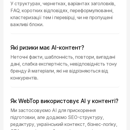
У структурах, чернетках, варіантах заголовків,
FAQ, коротких відповідях, переформулюванні,
кластеризації тем і перевірці, чи не пропущені
важливі блоки.
Які ризики має AI-контент?
Неточні факти, шаблонність, повтори, вигадані
дані, слабка експертність, невідповідність тону
бренду й матеріали, які не відрізняються від
конкурентів.
Як WebTop використовує AI у контенті?
Ми застосовуємо AI для прискорення
підготовки, але додаємо SEO-структуру,
редактуру, український контекст, бізнес-логіку,