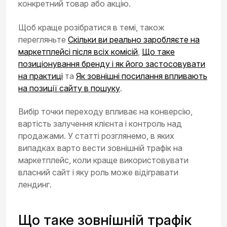
конкретний товар або акцію.
Щоб краще розібратися в темі, також
перегляньте
Скільки ви реально заробляєте на
маркетплейсі після всіх комісій
,
Що таке
позиціонування бренду і як його застосовувати
на практиці
та
Як зовнішні посилання впливають
на позиції сайту в пошуку
.
Вибір точки переходу впливає на конверсію,
вартість залучення клієнта і контроль над
продажами. У статті розглянемо, в яких
випадках варто вести зовнішній трафік на
маркетплейс, коли краще використовувати
власний сайт і яку роль може відігравати
лендинг.
Що таке зовнішній трафік