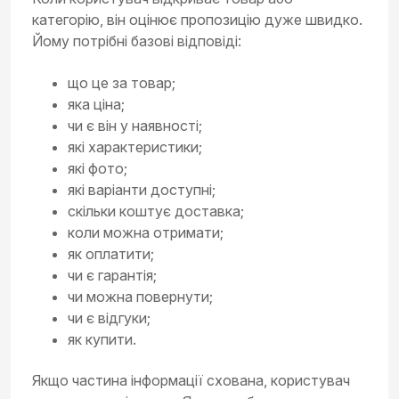
категорію, він оцінює пропозицію дуже швидко.
Йому потрібні базові відповіді:
що це за товар;
яка ціна;
чи є він у наявності;
які характеристики;
які фото;
які варіанти доступні;
скільки коштує доставка;
коли можна отримати;
як оплатити;
чи є гарантія;
чи можна повернути;
чи є відгуки;
як купити.
Якщо частина інформації схована, користувач