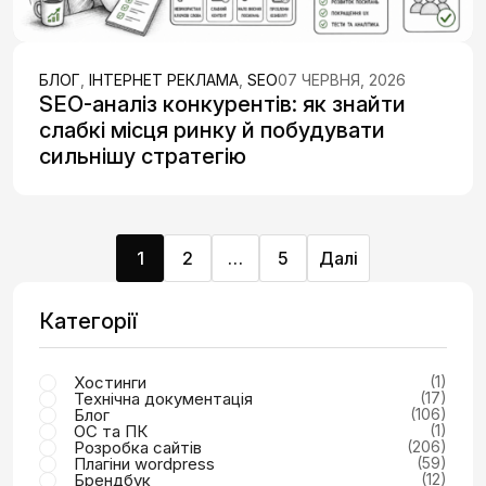
БЛОГ
,
ІНТЕРНЕТ РЕКЛАМА
,
SEO
07 ЧЕРВНЯ, 2026
SEO-аналіз конкурентів: як знайти
слабкі місця ринку й побудувати
сильнішу стратегію
1
2
…
5
Далі
Категорії
Хостинги
(1)
Технічна документація
(17)
Блог
(106)
ОС та ПК
(1)
Розробка сайтів
(206)
Плагіни wordpress
(59)
Брендбук
(12)