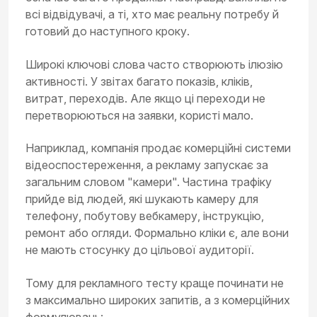
всі відвідувачі, а ті, хто має реальну потребу й
готовий до наступного кроку.
Широкі ключові слова часто створюють ілюзію
активності. У звітах багато показів, кліків,
витрат, переходів. Але якщо ці переходи не
перетворюються на заявки, користі мало.
Наприклад, компанія продає комерційні системи
відеоспостереження, а рекламу запускає за
загальним словом "камери". Частина трафіку
прийде від людей, які шукають камеру для
телефону, побутову вебкамеру, інструкцію,
ремонт або огляди. Формально кліки є, але вони
не мають стосунку до цільової аудиторії.
Тому для рекламного тесту краще починати не
з максимально широких запитів, а з комерційних
формулювань: