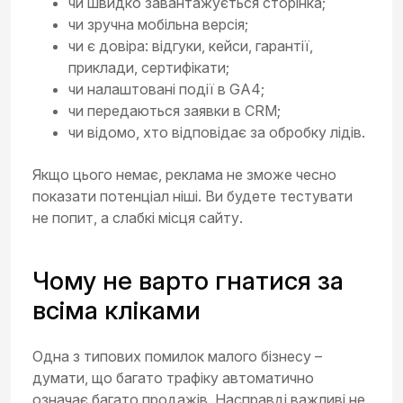
чи швидко завантажується сторінка;
чи зручна мобільна версія;
чи є довіра: відгуки, кейси, гарантії,
приклади, сертифікати;
чи налаштовані події в GA4;
чи передаються заявки в CRM;
чи відомо, хто відповідає за обробку лідів.
Якщо цього немає, реклама не зможе чесно
показати потенціал ніші. Ви будете тестувати
не попит, а слабкі місця сайту.
Чому не варто гнатися за
всіма кліками
Одна з типових помилок малого бізнесу –
думати, що багато трафіку автоматично
означає багато продажів. Насправді важливі не