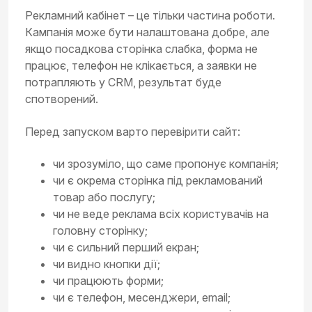
Рекламний кабінет – це тільки частина роботи.
Кампанія може бути налаштована добре, але
якщо посадкова сторінка слабка, форма не
працює, телефон не клікається, а заявки не
потрапляють у CRM, результат буде
спотворений.
Перед запуском варто перевірити сайт:
чи зрозуміло, що саме пропонує компанія;
чи є окрема сторінка під рекламований
товар або послугу;
чи не веде реклама всіх користувачів на
головну сторінку;
чи є сильний перший екран;
чи видно кнопки дії;
чи працюють форми;
чи є телефон, месенджери, email;