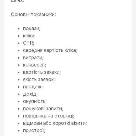
шлях.
Основні показники:
покази;
кліки;
CTR;
середня вартість кліка;
витрати;
конверсії;
вартість заявки;
якість заявок;
продажі;
дохід;
окупність;
пошукові запити;
поведінка на сторінці;
відмови або короткі візити;
пристрої;