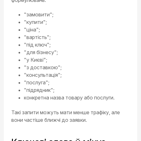
"замовити";
"купити";
"ціна";
"вартість";
"під ключ";
"для бізнесу";
"у Києві";
"з доставкою";
"консультація";
"послуга";
"підрядник";
конкретна назва товару або послуги.
Такі запити можуть мати менше трафіку, але
вони частіше ближчі до заявки.