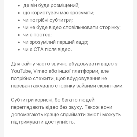
де він буде розміщений;
що користувач має зрозуміти;
чи потрібні субтитри;
чи не буде відео сповільнювати сторінку;
чи є постер;
чи зрозумілий перший кадр;
чи є CTA після відео.
Для сайту часто зручно вбудовувати відео з
YouTube, Vimeo або іншої платформи, але
потрібно стежити, щоб вбудовування не
перевантажувало сторінку зайвими скриптами.
Субтитри корисні, бо багато людей
переглядають відео без звуку. Також вони
допомагають краще сприймати зміст і можуть
підтримувати доступність.