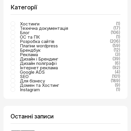
Категорії
Хостинги
(1)
Технічна документація
(17)
Блог
(106)
ОС та ПК
(1)
Розробка сайтів
(206)
Плагіни wordpress
(59)
Брендбук
(12)
Реклама
(3)
Дизайн і Брендинг
(39)
Дизайн поліграфії
(6)
Інтернет реклама
(92)
Google ADS
(4)
SEO
(101)
Для бізнесу
(189)
Домен та Хостинг
(9)
Instagram
(1)
Останні записи