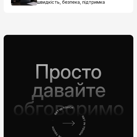
швидкість, безпека, підтримка
Просто
давайте
обговоримо