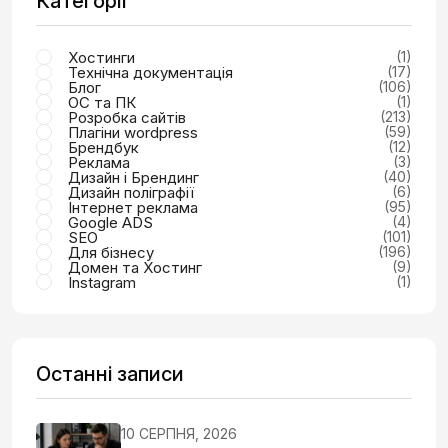
Категорії
Хостинги
(1)
Технічна документація
(17)
Блог
(106)
ОС та ПК
(1)
Розробка сайтів
(213)
Плагіни wordpress
(59)
Брендбук
(12)
Реклама
(3)
Дизайн і Брендинг
(40)
Дизайн поліграфії
(6)
Інтернет реклама
(95)
Google ADS
(4)
SEO
(101)
Для бізнесу
(196)
Домен та Хостинг
(9)
Instagram
(1)
Останні записи
10 СЕРПНЯ, 2026