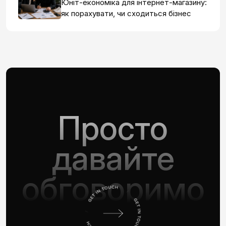
Юніт-економіка для інтернет-магазину:
як порахувати, чи сходиться бізнес
Просто
давайте
обговоримо