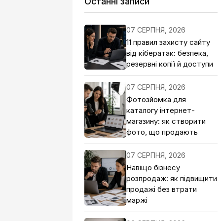
Останні записи
07 СЕРПНЯ, 2026
11 правил захисту сайту
від кібератак: безпека,
резервні копії й доступи
07 СЕРПНЯ, 2026
Фотозйомка для
каталогу інтернет-
магазину: як створити
фото, що продають
07 СЕРПНЯ, 2026
Навіщо бізнесу
розпродаж: як підвищити
продажі без втрати
маржі