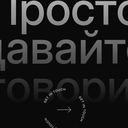
Прост
давайт
говор