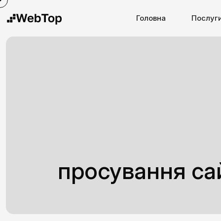
Головна
Послуг
просування са