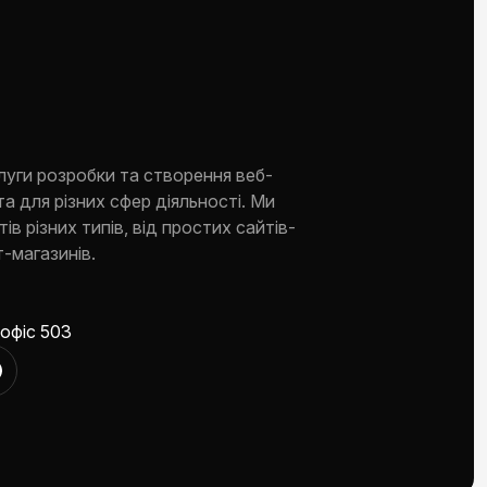
луги розробки та створення веб-
та для різних сфер діяльності. Ми
ів різних типів, від простих сайтів-
-магазинів.
 офіс 503