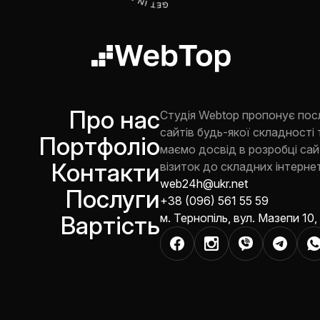
Про нас
Студія Webtop пропонує пос
сайтів будь-якої складності 
Портфоліо
маємо досвід в розробці сайт
Контакти
візиток до складних інтернет
web24h@ukr.net
Послуги
+38 (096) 561 55 59
Вартість
м. Тернопіль, вул. Мазепи 10,