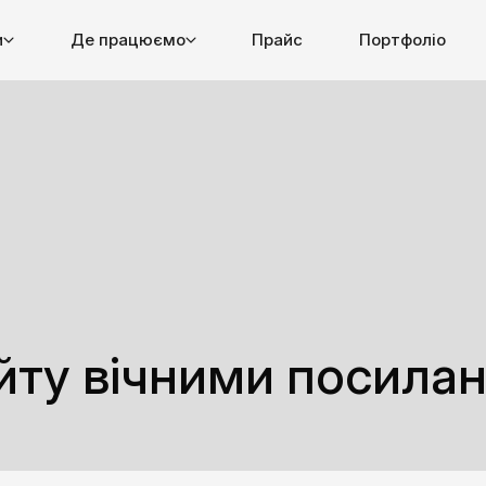
и
Де працюємо
Прайс
Портфоліо
йту вічними посила