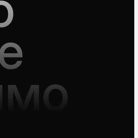
о
е
имо