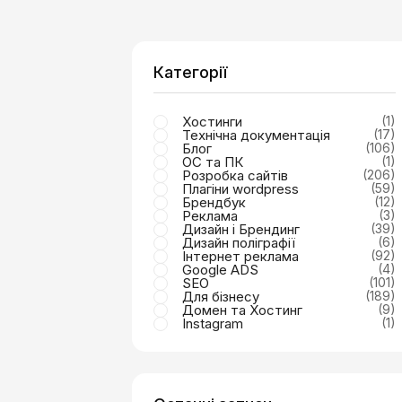
Категорії
Хостинги
(1)
Технічна документація
(17)
Блог
(106)
ОС та ПК
(1)
Розробка сайтів
(206)
Плагіни wordpress
(59)
Брендбук
(12)
Реклама
(3)
Дизайн і Брендинг
(39)
Дизайн поліграфії
(6)
Інтернет реклама
(92)
Google ADS
(4)
SEO
(101)
Для бізнесу
(189)
Домен та Хостинг
(9)
Instagram
(1)