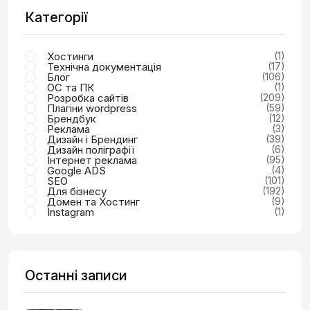
Категорії
Хостинги
(1)
Технічна документація
(17)
Блог
(106)
ОС та ПК
(1)
Розробка сайтів
(209)
Плагіни wordpress
(59)
Брендбук
(12)
Реклама
(3)
Дизайн і Брендинг
(39)
Дизайн поліграфії
(6)
Інтернет реклама
(95)
Google ADS
(4)
SEO
(101)
Для бізнесу
(192)
Домен та Хостинг
(9)
Instagram
(1)
Останні записи