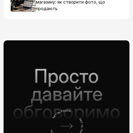
магазину: як створити фото, що
продають
Просто
давайте
обговоримо