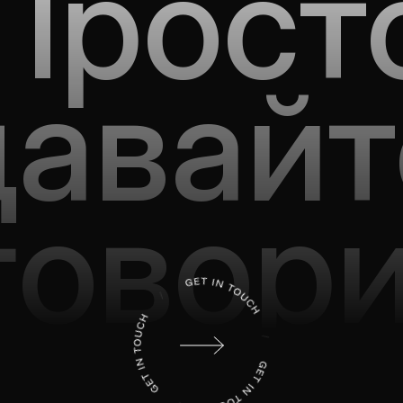
Прост
давайт
говор