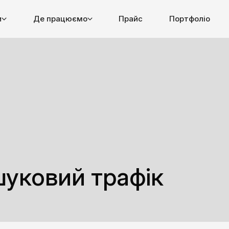
и
Де працюємо
Прайс
Портфоліо
шуковий трафік