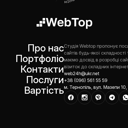
Про нас
Студія Webtop пропонує пос
сайтів будь-якої складності 
Портфоліо
маємо досвід в розробці сайт
Контакти
візиток до складних інтернет
web24h@ukr.net
Послуги
+38 (096) 561 55 59
Вартість
м. Тернопіль, вул. Мазепи 10,