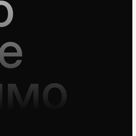
о
е
имо