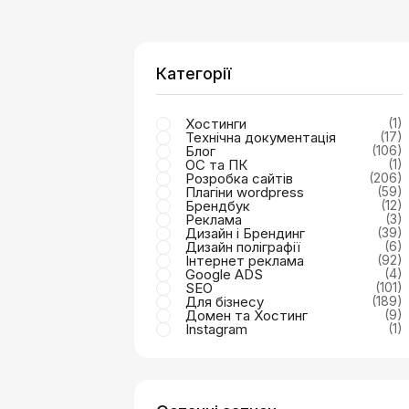
Категорії
Хостинги
(1)
Технічна документація
(17)
Блог
(106)
ОС та ПК
(1)
Розробка сайтів
(206)
Плагіни wordpress
(59)
Брендбук
(12)
Реклама
(3)
Дизайн і Брендинг
(39)
Дизайн поліграфії
(6)
Інтернет реклама
(92)
Google ADS
(4)
SEO
(101)
Для бізнесу
(189)
Домен та Хостинг
(9)
Instagram
(1)