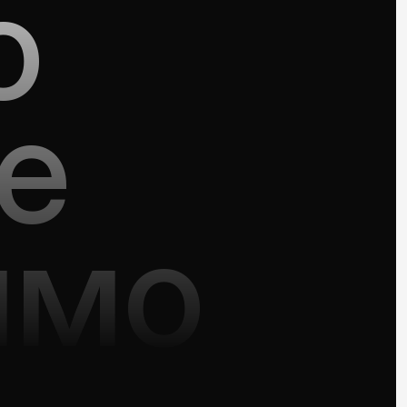
о
е
имо