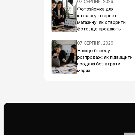
07 СЕРПНЯ, 2026
Фотозйомка для
каталогу інтернет-
магазину: як створити
фото, що продають
07 СЕРПНЯ, 2026
Навіщо бізнесу
розпродаж: як підвищити
продажі без втрати
маржі