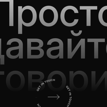
Прост
давайт
говор