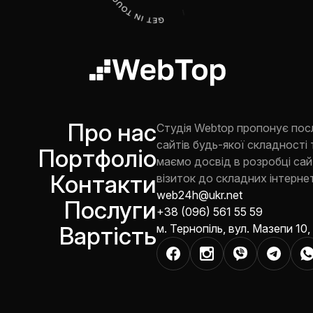
Про нас
Студія Webtop пропонує пос
сайтів будь-якої складності 
Портфоліо
маємо досвід в розробці сайт
Контакти
візиток до складних інтернет
web24h@ukr.net
Послуги
+38 (096) 561 55 59
Вартість
м. Тернопіль, вул. Мазепи 10,