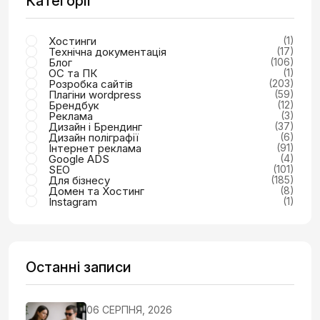
Категорії
Хостинги
(1)
Технічна документація
(17)
Блог
(106)
ОС та ПК
(1)
Розробка сайтів
(203)
Плагіни wordpress
(59)
Брендбук
(12)
Реклама
(3)
Дизайн і Брендинг
(37)
Дизайн поліграфії
(6)
Інтернет реклама
(91)
Google ADS
(4)
SEO
(101)
Для бізнесу
(185)
Домен та Хостинг
(8)
Instagram
(1)
Останні записи
06 СЕРПНЯ, 2026