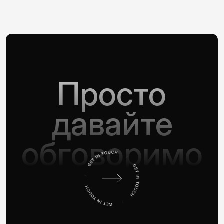
Просто
давайте
обговоримо