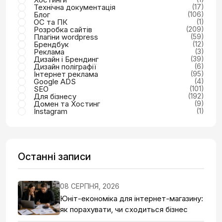
Технічна документація
(17)
Блог
(106)
ОС та ПК
(1)
Розробка сайтів
(209)
Плагіни wordpress
(59)
Брендбук
(12)
Реклама
(3)
Дизайн і Брендинг
(39)
Дизайн поліграфії
(6)
Інтернет реклама
(95)
Google ADS
(4)
SEO
(101)
Для бізнесу
(192)
Домен та Хостинг
(9)
Instagram
(1)
Останні записи
08 СЕРПНЯ, 2026
Юніт-економіка для інтернет-магазину:
як порахувати, чи сходиться бізнес