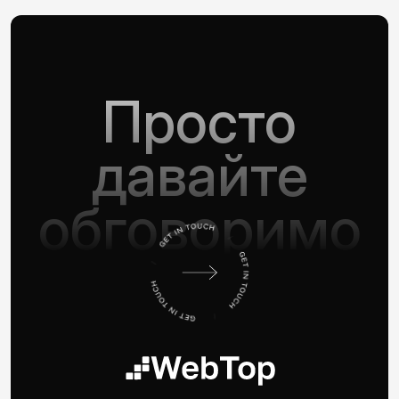
Просто
давайте
обговоримо