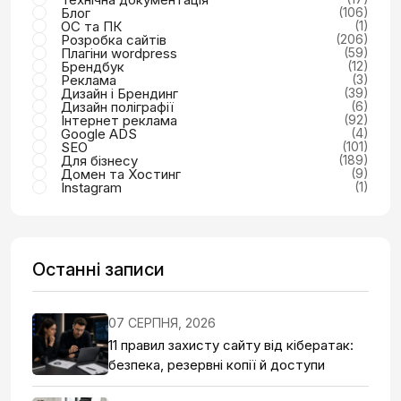
Блог
(106)
ОС та ПК
(1)
Розробка сайтів
(206)
Плагіни wordpress
(59)
Брендбук
(12)
Реклама
(3)
Дизайн і Брендинг
(39)
Дизайн поліграфії
(6)
Інтернет реклама
(92)
Google ADS
(4)
SEO
(101)
Для бізнесу
(189)
Домен та Хостинг
(9)
Instagram
(1)
Останні записи
07 СЕРПНЯ, 2026
11 правил захисту сайту від кібератак:
безпека, резервні копії й доступи