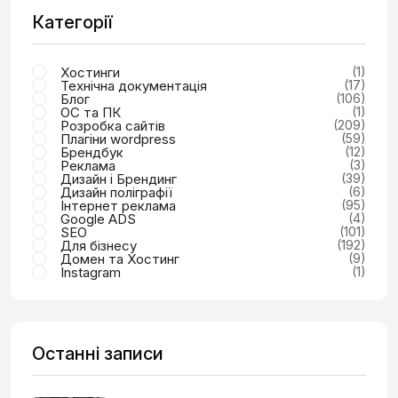
Категорії
Хостинги
(1)
Технічна документація
(17)
Блог
(106)
ОС та ПК
(1)
Розробка сайтів
(209)
Плагіни wordpress
(59)
Брендбук
(12)
Реклама
(3)
Дизайн і Брендинг
(39)
Дизайн поліграфії
(6)
Інтернет реклама
(95)
Google ADS
(4)
SEO
(101)
Для бізнесу
(192)
Домен та Хостинг
(9)
Instagram
(1)
Останні записи