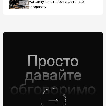
магазину: як створити фото, що
продають
Просто
давайте
обговоримо