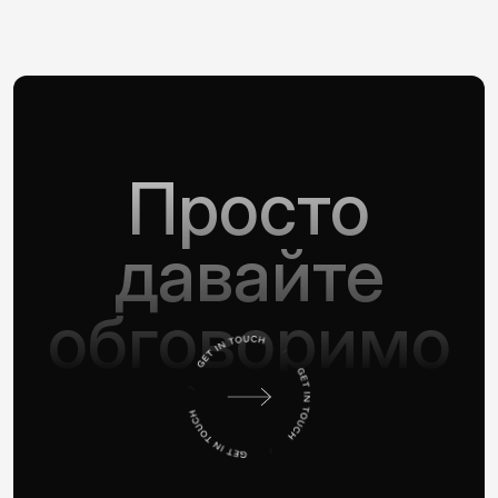
Просто
давайте
обговоримо