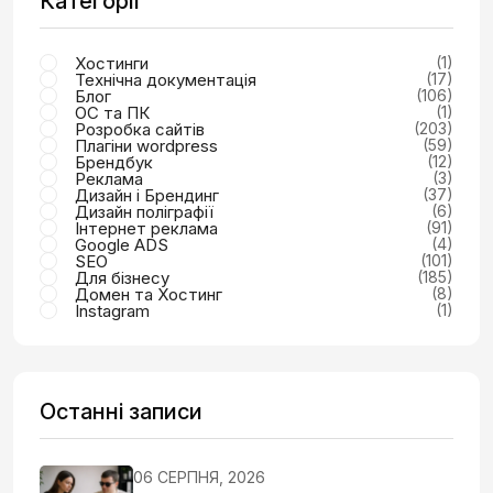
Категорії
Хостинги
(1)
Технічна документація
(17)
Блог
(106)
ОС та ПК
(1)
Розробка сайтів
(203)
Плагіни wordpress
(59)
Брендбук
(12)
Реклама
(3)
Дизайн і Брендинг
(37)
Дизайн поліграфії
(6)
Інтернет реклама
(91)
Google ADS
(4)
SEO
(101)
Для бізнесу
(185)
Домен та Хостинг
(8)
Instagram
(1)
Останні записи
06 СЕРПНЯ, 2026