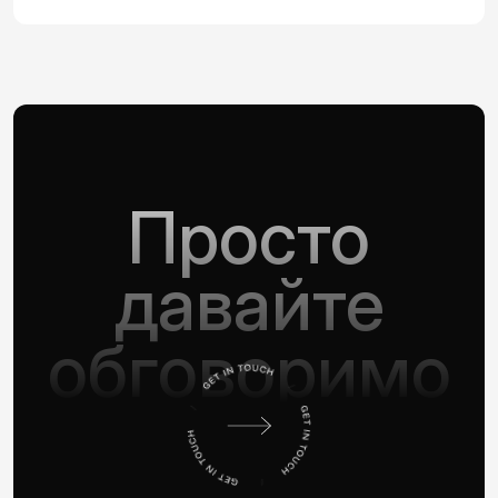
Просто
давайте
обговоримо