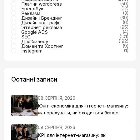
Плагіни wordpress
(59)
Брендбук
(12)
Реклама
(3)
Дизайн і Брендинг
(39)
Дизайн поліграфії
(6)
Інтернет реклама
(95)
Google ADS
(4)
SEO
(101)
Для бізнесу
(192)
Домен та Хостинг
(9)
Instagram
(1)
Останні записи
08 СЕРПНЯ, 2026
Юніт-економіка для інтернет-магазину:
як порахувати, чи сходиться бізнес
08 СЕРПНЯ, 2026
KPI для інтернет-магазину: які