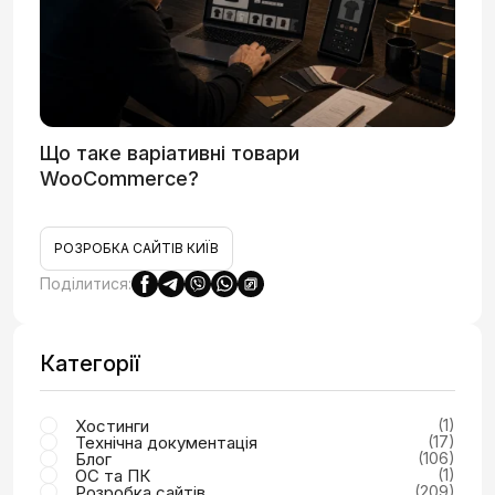
Що таке варіативні товари
WooCommerce?
РОЗРОБКА САЙТІВ КИЇВ
Поділитися:
Категорії
Хостинги
(1)
Технічна документація
(17)
Блог
(106)
ОС та ПК
(1)
Розробка сайтів
(209)