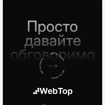
Просто
давайте
обговоримо