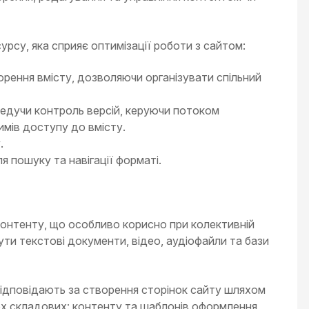
урсу, яка сприяє оптимізації роботи з сайтом:
орення вмісту, дозволяючи організувати спільний
ведучи контроль версій, керуючи потоком
мів доступу до вмісту.
.
 пошуку та навігації форматі.
контенту, що особливо корисно при колективній
ути текстові документи, відео, аудіофайли та бази
відповідають за створення сторінок сайту шляхом
вох складових: контенту та шаблонів оформлення,