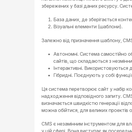
збережених у базі даних ресурсу. Сис
База даних, де зберігається конте
Візуальні елементи (шаблони).
Залежно від призначення шаблону, CMS
Автономні. Система самостійно об
сайтів, що складаються з незмінни
Інтерактивні. Використовуються д
Гібридні. Поєднують у собі функц
Ця система перетворює сайт у набір ком
надходження відповідного запиту. CMS в
визначається швидкістю генерації відпо
можна обійтися, для великих проектів 
CMS є незамінним інструментом для влас
у цій сфері. Вона виступає як посеред