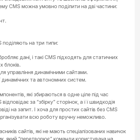
тему CMS можна умовно поділити на дві частини:
нт.
 поділяють на три типи:
робляє дані, і такі CMS підходять для статичних
х блоків.
ля управління динамічними сайтами.
ії динамічних та автономних систем.
понентів, які збираються в одне ціле під час
ідповідає за “збірку” сторінок, а її швидкодія
віді на запит. І хоча для простих сайтів без CMS
організувати всю роботу вручну неможливо.
ників сайтів, які не мають спеціалізованих навичок
ник, який “перетворює” команди користувача на