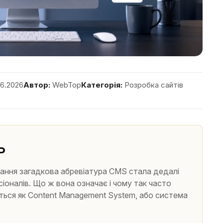
6.2026
Автор:
WebTop
Категорія:
Розробка сайтів
ь
вання загадкова абревіатура CMS стала дедалі
оналів. Що ж вона означає і чому так часто
ься як Content Management System, або система