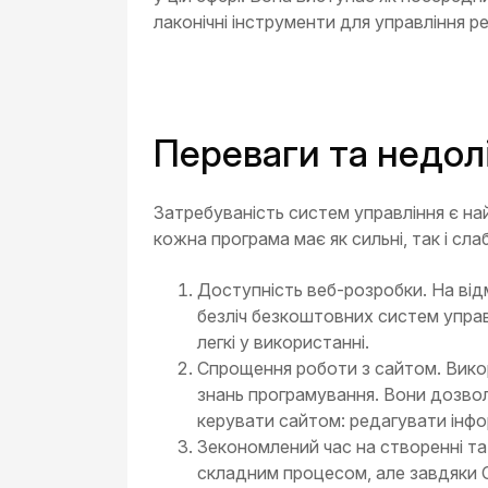
лаконічні інструменти для управління р
Переваги та недол
Затребуваність систем управління є на
кожна програма має як сильні, так і сл
Доступність веб-розробки. На від
безліч безкоштовних систем управл
легкі у використанні.
Спрощення роботи з сайтом. Вико
знань програмування. Вони дозво
керувати сайтом: редагувати інфо
Зекономлений час на створенні та
складним процесом, але завдяки 