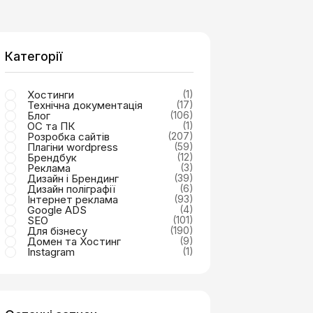
Категорії
Хостинги
(1)
Технічна документація
(17)
Блог
(106)
ОС та ПК
(1)
Розробка сайтів
(207)
Плагіни wordpress
(59)
Брендбук
(12)
Реклама
(3)
Дизайн і Брендинг
(39)
Дизайн поліграфії
(6)
Інтернет реклама
(93)
Google ADS
(4)
SEO
(101)
Для бізнесу
(190)
Домен та Хостинг
(9)
Instagram
(1)