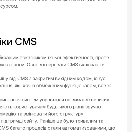
есурсом.
іки CMS
йкращим показником їхньої ефективності, проте
абкі сторони. Основні переваги CMS включають:
міну від CMS з закритим вихідним кодом, існує
іння, які, хоч із обмеженим функціоналом, все ж
ристання систем управління не вимагає великих
ляють користувачам будь-якого рівня зручно
рмацію та змінювати його структуру.
 підтримці сайту. Раніше це було тривалим та
CMS багато процесів стали автоматизованими, що