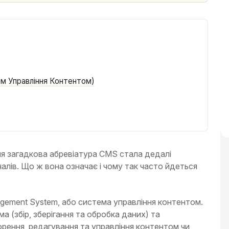
м Управління Контентом)
ня загадкова абревіатура CMS стала дедалі
лів. Що ж вона означає і чому так часто йдеться
ement System, або система управління контентом.
а (збір, зберігання та обробка даних) та
орення, редагування та управління контентом чи