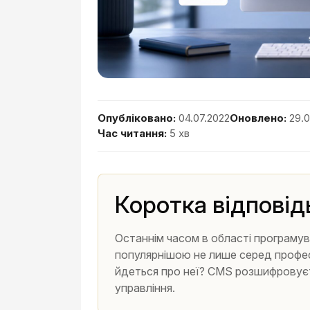
Опубліковано:
04.07.2022
Оновлено:
29.0
Час читання:
5 хв
Коротка відповід
Останнім часом в області програму
популярнішою не лише серед професі
йдеться про неї? CMS розшифровуєт
управління.