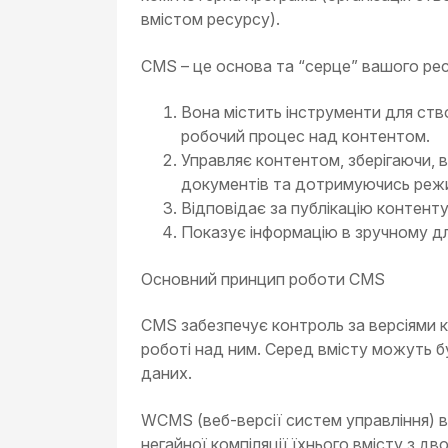
вмістом ресурсу).
CMS – це основа та “серце” вашого рес
Вона містить інструменти для ств
робочий процес над контентом.
Управляє контентом, зберігаючи, 
документів та дотримуючись режи
Відповідає за публікацію контенту
Показує інформацію в зручному для
Основний принцип роботи CMS
CMS забезпечує контроль за версіями 
роботі над ним. Серед вмісту можуть б
даних.
WCMS (веб-версії систем управління) 
негайної компіляції їхнього вмісту з д