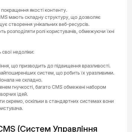
 покращення якості контенту.
 CMS мають складну структуру, що дозволяє
щує створення унікальних веб-ресурсів.
ь розподіляти ролі користувачів, обмежуючи їхні
 свої недоліки:
ння, що призводить до підвищення вразливості.
найпоширеніших систем, що робить їх уразливими.
іонала не складно.
упенем гнучкості, багато CMS обмежені набором
ворчих ідей.
ти окремо, оскільки в стандартних системах вони
ристувача.
CMS (Систем Управління