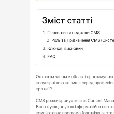
Зміст статті
Переваги та недоліки CMS
Роль та Призначення CMS (Систе
Ключові висновки
FAQ
Останнім часом в області програмуван
популярнішою не лише серед професіона
про неї?
CMS розшифровується як Content Manag
Вона функціонує як інформаційна систем
комп’ютерна програма (організація ств