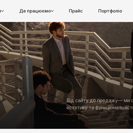
и
Де працюємо
Прайс
Портфоліо
Від сайту до продажу— ми с
естетику та функціональніст