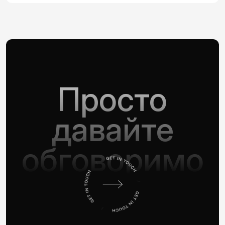
Просто
давайте
обговоримо