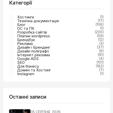
Категорії
Хостинги
(1)
Технічна документація
(17)
Блог
(106)
ОС та ПК
(1)
Розробка сайтів
(200)
Плагіни wordpress
(59)
Брендбук
(12)
Реклама
(3)
Дизайн і Брендинг
(37)
Дизайн поліграфії
(6)
Інтернет реклама
(91)
Google ADS
(4)
SEO
(101)
Для бізнесу
(182)
Домен та Хостинг
(7)
Instagram
(1)
Останні записи
05 СЕРПНЯ, 2026